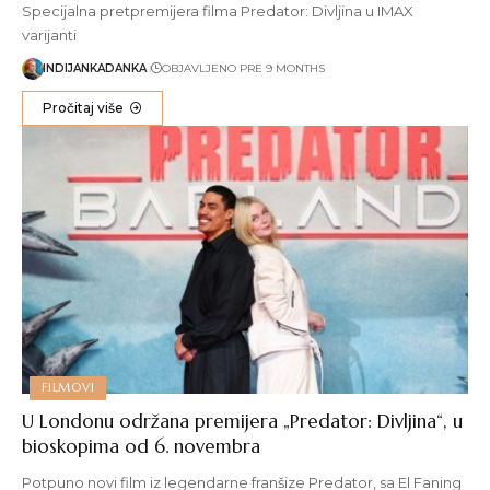
Specijalna pretpremijera filma Predator: Divljina u IMAX
varijanti
INDIJANKADANKA
OBJAVLJENO PRE 9 MONTHS
Pročitaj više
FILMOVI
U Londonu održana premijera „Predator: Divljina“, u
bioskopima od 6. novembra
Potpuno novi film iz legendarne franšize Predator, sa El Faning