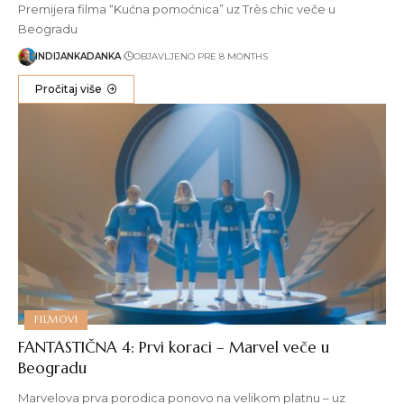
Premijera filma “Kućna pomoćnica” uz Très chic veče u
Beogradu
INDIJANKADANKA
OBJAVLJENO PRE 8 MONTHS
Pročitaj više
FILMOVI
FANTASTIČNA 4: Prvi koraci – Marvel veče u
Beogradu
Marvelova prva porodica ponovo na velikom platnu – uz