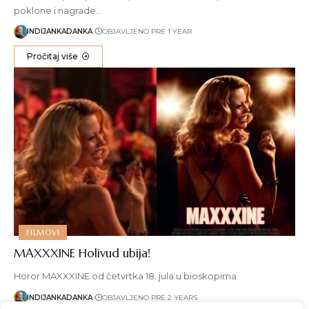
poklone i nagrade…
INDIJANKADANKA
OBJAVLJENO PRE 1 YEAR
Pročitaj više
FILMOVI
MAXXXINE Holivud ubija!
Horor MAXXXINE od četvrtka 18. jula u bioskopima
INDIJANKADANKA
OBJAVLJENO PRE 2 YEARS