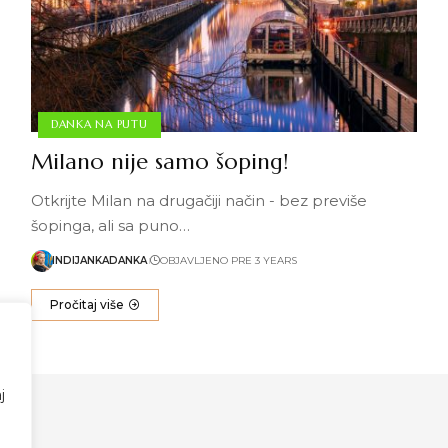
DANKA NA PUTU
Milano nije samo šoping!
Otkrijte Milan na drugačiji način - bez previše
šopinga, ali sa puno…
INDIJANKADANKA
OBJAVLJENO PRE 3 YEARS
Pročitaj više
j