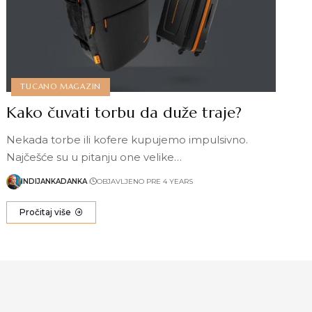
TUCANO MAGAZIN
Kako čuvati torbu da duže traje?
Nekada torbe ili kofere kupujemo impulsivno.
Najčešće su u pitanju one velike…
INDIJANKADANKA
OBJAVLJENO PRE 4 YEARS
Pročitaj više