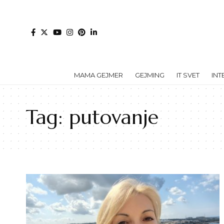
MAMA GEJMER
GEJMING
IT SVET
INT
Tag:
putovanje