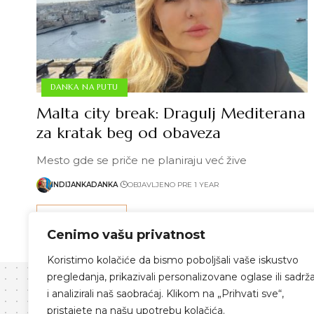
DANKA NA PUTU
Malta city break: Dragulj Mediterana
za kratak beg od obaveza
Mesto gde se priče ne planiraju već žive
INDIJANKADANKA
OBJAVLJENO PRE 1 YEAR
Pročitaj više
Cenimo vašu privatnost
Koristimo kolačiće da bismo poboljšali vaše iskustvo
pregledanja, prikazivali personalizovane oglase ili sadrža
i analizirali naš saobraćaj. Klikom na „Prihvati sve“,
pristajete na našu upotrebu kolačića.