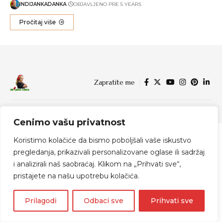
INDIJANKADANKA
OBJAVLJENO PRE 5 YEARS
Pročitaj više
Zapratite me
© 2024 Indijanka Danka
Cenimo vašu privatnost
Koristimo kolačiće da bismo poboljšali vaše iskustvo
pregledanja, prikazivali personalizovane oglase ili sadržaj
i analizirali naš saobraćaj. Klikom na „Prihvati sve“,
pristajete na našu upotrebu kolačića.
Prilagodi
Odbaci sve
Prihvati sve