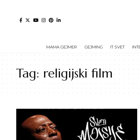
MAMA GEJMER
GEJMING
IT SVET
INT
Tag:
religijski film