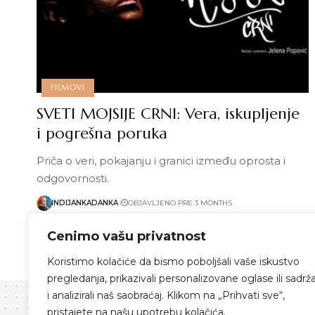
FILMOVI
SVETI MOJSIJE CRNI: Vera, iskupljenje
i pogrešna poruka
Priča o veri, pokajanju i granici između oprosta i
odgovornosti.
INDIJANKADANKA
OBJAVLJENO PRE 3 MONTHS
Pročitaj više
Cenimo vašu privatnost
Koristimo kolačiće da bismo poboljšali vaše iskustvo
pregledanja, prikazivali personalizovane oglase ili sadrža
i analizirali naš saobraćaj. Klikom na „Prihvati sve“,
pristajete na našu upotrebu kolačića.