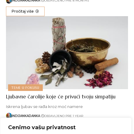
INDIJANKADANKA
OBJAVLJENO PRE 8 MONTHS
Pročitaj više
TEME U FOKUSU
Ljubavne čarolije koje će privući tvoju simpatiju
Iskrena ljubav se rađa kroz moć namere
INDIJANKADANKA
OBJAVLJENO PRE 1 YEAR
Cenimo vašu privatnost
Pročitaj više