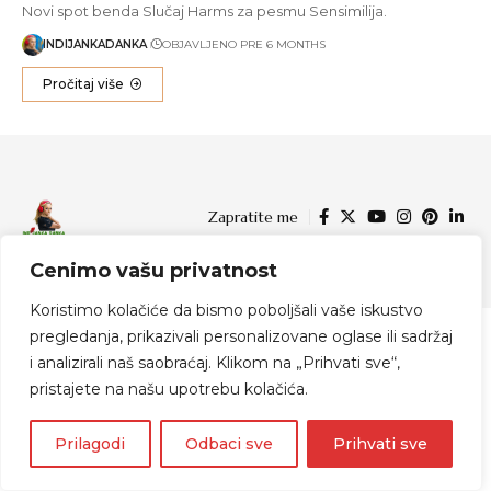
Novi spot benda Slučaj Harms za pesmu Sensimilija.
INDIJANKADANKA
OBJAVLJENO PRE 6 MONTHS
Pročitaj više
Zapratite me
Cenimo vašu privatnost
© 2024 Indijanka Danka
Koristimo kolačiće da bismo poboljšali vaše iskustvo
pregledanja, prikazivali personalizovane oglase ili sadržaj
i analizirali naš saobraćaj. Klikom na „Prihvati sve“,
pristajete na našu upotrebu kolačića.
Prilagodi
Odbaci sve
Prihvati sve