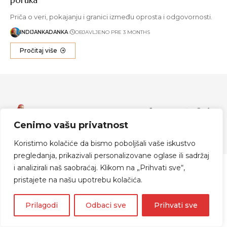
Priča o veri, pokajanju i granici između oprosta i odgovornosti.
INDIJANKADANKA
OBJAVLJENO PRE 3 MONTHS
Pročitaj više
Zapratite me
Cenimo vašu privatnost
© 2024 Indijanka Danka
Koristimo kolačiće da bismo poboljšali vaše iskustvo
pregledanja, prikazivali personalizovane oglase ili sadržaj
i analizirali naš saobraćaj. Klikom na „Prihvati sve“,
pristajete na našu upotrebu kolačića.
Prilagodi
Odbaci sve
Prihvati sve