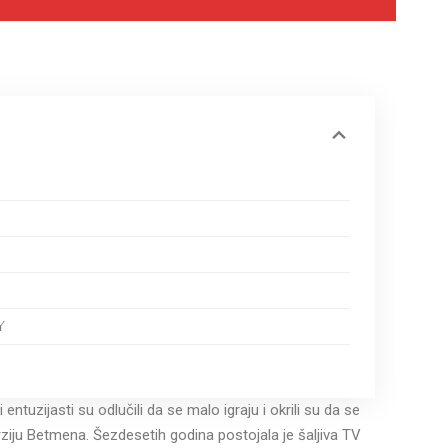
Y
ntuzijasti su odlučili da se malo igraju i okrili su da se
rziju Betmena.
Šezdesetih godina postojala je šaljiva TV