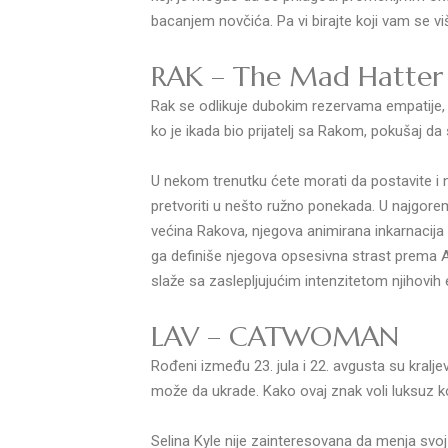
bacanjem novčića. Pa vi birajte koji vam se v
RAK – The Mad Hatter
Rak se odlikuje dubokim rezervama empatije,
ko je ikada bio prijatelj sa Rakom, pokušaj da 
U nekom trenutku ćete morati da postavite i n
pretvoriti u nešto ružno ponekada. U najgorem 
većina Rakova, njegova animirana inkarnacija 
ga definiše njegova opsesivna strast prema Al
slaže sa zaslepljujućim intenzitetom njihovih
LAV – CATWOMAN
Rođeni između 23. jula i 22. avgusta su kralje
može da ukrade. Kako ovaj znak voli luksuz ko
Selina Kyle nije zainteresovana da menja svoj 