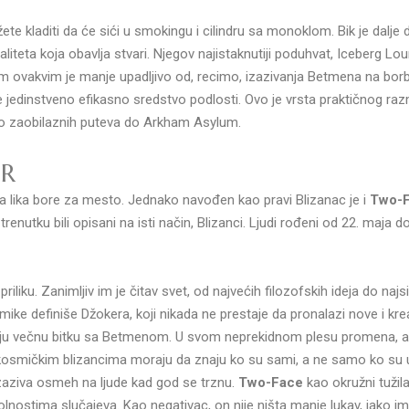
te kladiti da će sići u smokingu i cilindru sa monoklom.
Bik je dalj
valiteta koja obavlja stvari. Njegov najistaknutiji poduhvat, Iceberg Lou
čim ovakvim je manje upadljivo od, recimo, izazivanja Betmena na borb
je jedinstveno efikasno sredstvo podlosti.
Ovo je vrsta praktičnog raz
iko zaobilaznih puteva do Arkham Asylum.
ER
va lika bore za mesto. Jednako navođen kao pravi Blizanac je i
Two-
nutku bili opisani na isti način, Blizanci. Ljudi rođeni od 22. maja do 
iliku. Zanimljiv im je čitav svet, od najvećih filozofskih ideja do najsit
mike definiše Džokera, koji nikada ne prestaje da pronalazi nove i k
oju večnu bitku sa Betmenom. U svom neprekidnom plesu promena, akcij
kosmičkim blizancima moraju da znaju ko su sami, a ne samo ko su u p
aziva osmeh na ljude kad god se trznu.
Two-Face
k
ao okružni tuži
olnostima slučajeva. Kao negativac, on nije ništa manje lukav, iako i