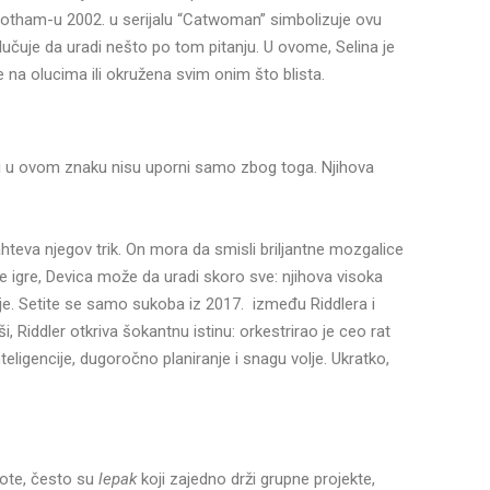
u Gotham-u 2002. u serijalu “Catwoman” simbolizuje ovu
lučuje da uradi nešto po tom pitanju.
U ovome, Selina je
e na olucima ili okružena svim onim što blista.
eni u ovom znaku nisu uporni samo zbog toga. Njihova
hteva njegov trik. On mora da smisli briljantne mozgalice
je igre, Devica može da uradi skoro sve: njihova visoka
ije. Setite se samo sukoba iz 2017. između Riddlera i
 Riddler otkriva šokantnu istinu: orkestrirao je ceo rat
igencije, dugoročno planiranje i snagu volje. Ukratko,
pote, često su
lepak
koji zajedno drži grupne projekte,