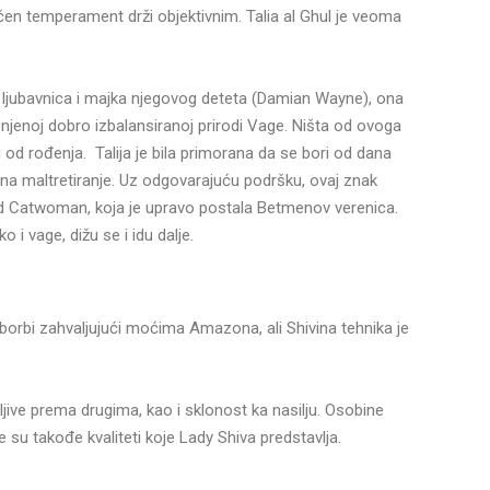
čen temperament drži objektivnim. Talia al Ghul je veoma
ljubavnica i majka njegovog deteta (Damian Wayne), ona
 njenoj dobro izbalansiranoj prirodi Vage. Ništa od ovoga
ji od rođenja. Talija je bila primorana da se bori od dana
a na maltretiranje. Uz odgovarajuću podršku, ovaj znak
 od Catwoman, koja je upravo postala Betmenov verenica.
 i vage, dižu se i idu dalje.
rbi zahvaljujući moćima Amazona, ali Shivina tehnika je
ljive prema drugima, kao i sklonost ka nasilju. Osobine
e su takođe kvaliteti koje Lady Shiva predstavlja.