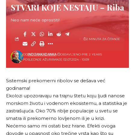
STVARI KOJE NESTAJU – Riba
Neo nam neće oprostiti!
2 MINUTA ZA ČITANJE
OD
INDIJANKADANKA
OBJAVLJENO PRE 2 YEARS
POSLEDNJE AŽURIRANJE 02.07.2024 - 10:09
Sistemski prekomerni ribolov se dešava već
godinama!
Ekolozi upozoravaju na trajnu štetu koju ljudi nanose
morskom životu i vodenom ekosistemu, a statistika je
zastrašujuća. Oko 70% riblje populacije u svetu se
smatra ili prekomerno lovljenom ili je u krizi.
Nećemo samo mi ostati bez hrane. Efekti ovoga
dovode u opasnost oko trećine vrsta kao što su