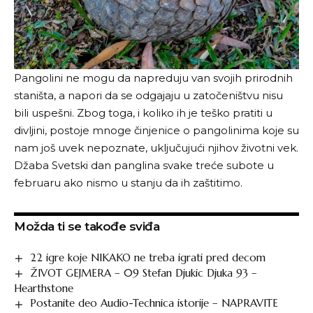
Pangolini ne mogu da napreduju van svojih prirodnih
staništa, a napori da se odgajaju u zatočeništvu nisu
bili uspešni. Zbog toga, i koliko ih je teško pratiti u
divljini, postoje mnoge činjenice o pangolinima koje su
nam još uvek nepoznate, uključujući njihov životni vek.
Džaba Svetski dan panglina svake treće subote u
februaru ako nismo u stanju da ih zaštitimo.
Možda ti se takođe sviđa
22 igre koje NIKAKO ne treba igrati pred decom
ŽIVOT GEJMERA – 09 Stefan Djukic Djuka 93 –
Hearthstone
Postanite deo Audio-Technica istorije – NAPRAVITE