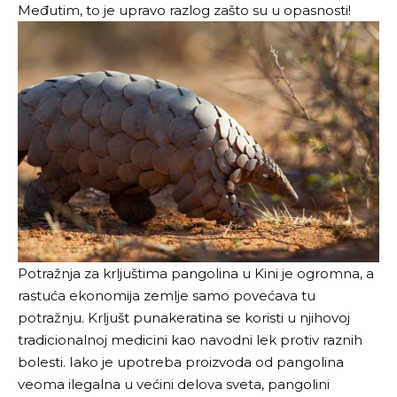
Međutim, to je upravo razlog zašto su u opasnosti!
Potražnja za krljuštima pangolina u Kini je ogromna, a
rastuća ekonomija zemlje samo povećava tu
potražnju. Krljušt punakeratina se koristi u njihovoj
tradicionalnoj medicini kao navodni lek protiv raznih
bolesti. Iako je upotreba proizvoda od pangolina
veoma ilegalna u većini delova sveta, pangolini