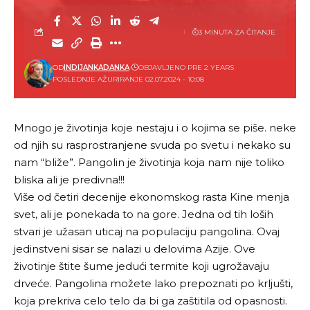
3 MINUTA ZA ČITANJE
OD
INDIJANKADANKA
OBJAVLJENO PRE 2 YEARS
POSLEDNJE AŽURIRANJE 02.07.2024 - 10:08
Mnogo je životinja koje nestaju i o kojima se piše. neke
od njih su rasprostranjene svuda po svetu i nekako su
nam “bliže”. Pangolin je životinja koja nam nije toliko
bliska ali je predivna!!!
Više od četiri decenije ekonomskog rasta Kine menja
svet, ali je ponekada to na gore. Jedna od tih loših
stvari je užasan uticaj na populaciju pangolina. Ovaj
jedinstveni sisar se nalazi u delovima Azije. Ove
životinje štite šume jedući termite koji ugrožavaju
drveće. Pangolina možete lako prepoznati po krljušti,
koja prekriva celo telo da bi ga zaštitila od opasnosti.