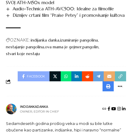
SVOJ ATH-M50x model
Audio-Technica ATH-AVC500: Idealne za filmofile
Diznijev crtani film “Praise Petey” i promovisanje kultova
OZNAKE:
indijanka danka
izumiranje pangolina
nestajanje pangolina
ova mama je gejmer
pangolin
stvari koje nestaju
FACEBOOK
INDIJANKADANKA
OWNER, EDITOR IN CHIEF
Sedamdesetih godina prošlog veka u modi su bile lutke
obučene kao partizanke, indijanke, hipi i naravno “normalne”