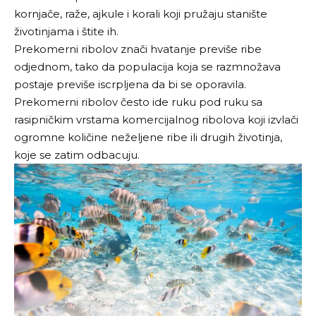
kornjače, raže, ajkule i korali koji pružaju stanište
životinjama i štite ih.
Prekomerni ribolov znači hvatanje previše ribe
odjednom, tako da populacija koja se razmnožava
postaje previše iscrpljena da bi se oporavila.
Prekomerni ribolov često ide ruku pod ruku sa
rasipničkim vrstama komercijalnog ribolova koji izvlači
ogromne količine neželjene ribe ili drugih životinja,
koje se zatim odbacuju.