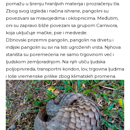
pomažu u širenju hranljivih materija i prozračenju tla.
Zbog svog izgleda i načina ishrane, pangolini su
povezivani sa mravojedima i oklopnicima. Međutim,
oni su zapravo bliže povezani sa grupom Carnivora,
koja uključuje mačke, pse i medvede.
Džinovski prizemni pangolin, pangolin na drvetu i
indijski pangolin su svi na listi ugroženih vrsta. Njihova
staništa su poremećena ne samo trgovinom već i
ljudskom zemljoradnjom. Na njih utiču ljudska
poljoprivreda, transportni koridori, lov, trgovina ljudima
i loše vremenske prilike zbog klimatskih promena.