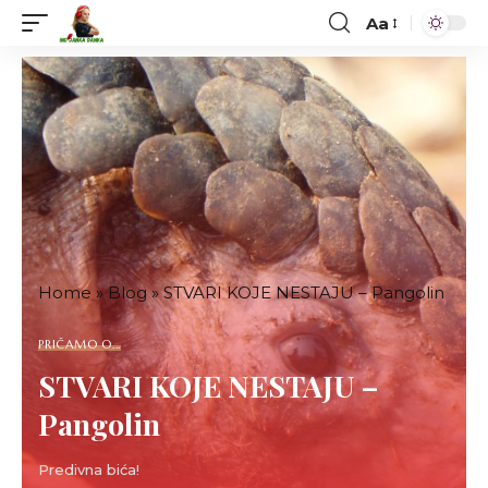
Aa
Font
Resizer
Home
»
Blog
»
STVARI KOJE NESTAJU – Pangolin
PRIČAMO O...
STVARI KOJE NESTAJU –
Pangolin
Predivna bića!