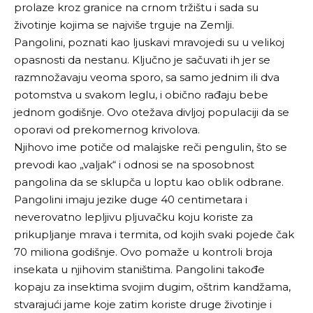
prolaze kroz granice na crnom tržištu i sada su
životinje kojima se najviše trguje na Zemlji.
Pangolini, poznati kao ljuskavi mravojedi su u velikoj
opasnosti da nestanu. Ključno je sačuvati ih jer se
razmnožavaju veoma sporo, sa samo jednim ili dva
potomstva u svakom leglu, i obično rađaju bebe
jednom godišnje. Ovo otežava divljoj populaciji da se
oporavi od prekomernog krivolova.
Njihovo ime potiče od malajske reči pengulin, što se
prevodi kao „valjak“ i odnosi se na sposobnost
pangolina da se sklupča u loptu kao oblik odbrane.
Pangolini imaju jezike duge 40 centimetara i
neverovatno lepljivu pljuvačku koju koriste za
prikupljanje mrava i termita, od kojih svaki pojede čak
70 miliona godišnje. Ovo pomaže u kontroli broja
insekata u njihovim staništima. Pangolini takođe
kopaju za insektima svojim dugim, oštrim kandžama,
stvarajući jame koje zatim koriste druge životinje i