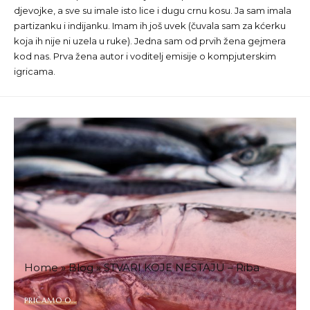
djevojke, a sve su imale isto lice i dugu crnu kosu. Ja sam imala
partizanku i indijanku. Imam ih još uvek (čuvala sam za kćerku
koja ih nije ni uzela u ruke). Jedna sam od prvih žena gejmera
kod nas. Prva žena autor i voditelj emisije o kompjuterskim
igricama.
Home
»
Blog
»
STVARI KOJE NESTAJU – Riba
PRIČAMO O...