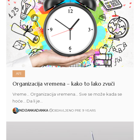
AFI
Organizacija vremena – kako to lako zvuči
Vreme... Organizacija vremena... Sve se može kada se
hoće... Da li je…
INDIJANKADANKA
OBJAVLJENO PRE 9 YEARS