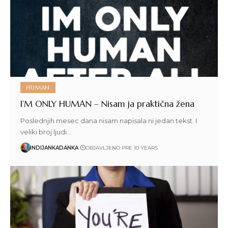
HUMAN
I’M ONLY HUMAN – Nisam ja praktična žena
Poslednjih mesec dana nisam napisala ni jedan tekst. I
veliki broj ljudi…
INDIJANKADANKA
OBJAVLJENO PRE 10 YEARS