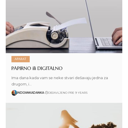
APARAT
PAPIRNO ili DIGITALNO
Ima dana kada vam se neke stvari dešavaju jedna za
drugom, i…
INDIJANKADANKA
OBJAVLJENO PRE 9 YEARS