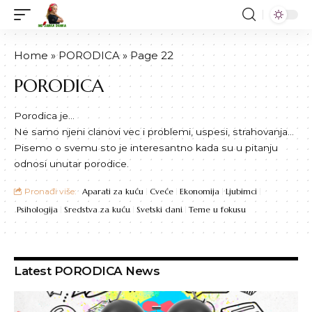
Home
»
PORODICA
»
Page 22
PORODICA
Porodica je…
Ne samo njeni clanovi vec i problemi, uspesi, strahovanja…
Pisemo o svemu sto je interesantno kada su u pitanju
odnosi unutar porodice.
Pronađi više:
Aparati za kuću
Cveće
Ekonomija
Ljubimci
Psihologija
Sredstva za kuću
Svetski dani
Teme u fokusu
Latest PORODICA News