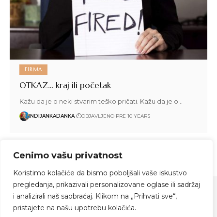
FIRMA
OTKAZ… kraj ili početak
Kažu da je o neki stvarim teško pričati. Kažu da je o…
INDIJANKADANKA
OBJAVLJENO PRE 10 YEARS
Cenimo vašu privatnost
1
2
…
20
21
22
23
Koristimo kolačiće da bismo poboljšali vaše iskustvo
pregledanja, prikazivali personalizovane oglase ili sadržaj
i analizirali naš saobraćaj. Klikom na „Prihvati sve“,
pristajete na našu upotrebu kolačića.
Zapratite me