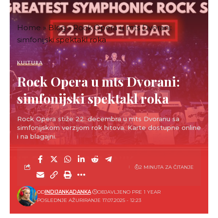
Home
»
Blog
»
Rock Opera u mts Dvorani:
simfonijski spektakl roka
KULTURA
Rock Opera u mts Dvorani:
simfonijski spektakl roka
Rock Opera stiže 22. decembra u mts Dvoranu sa
simfonijskom verzijom rok hitova. Karte dostupne online
i na blagajni.
2 MINUTA ZA ČITANJE
OD
INDIJANKADANKA
OBJAVLJENO PRE 1 YEAR
POSLEDNJE AŽURIRANJE 17.07.2025 - 12:23