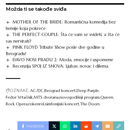
Možda ti se takođe sviđa
MOTHER OF THE BRIDE: Romantična komedija bez
hemije koja pokreće
THE PERFECT COUPLE: Šta će vam se svideti, a šta će
vas nervirati?
PINK FLOYD Tribute Show posle dve godine u
Beogradu!
ĐAVO NOSI PRADU 2: Moda, emocije i uspomene
Recenzija SPOJ IZ SNOVA: Ljubav, novac i dilema
OZNAKE:
AC/DC
Beograd koncert
Deep Purple
Fedor Vrtačnik
MTS dvorana
novogodišnji program
Queen
Rock Opera
rokenrol
simfonijski koncert
The Doors
FACEBOOK