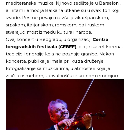
mediteranske muzike. Njihovo sedište je u Barseloni,
ali ritam i emocija Balkana utkane su u svaki ton koji
izvode. Pesme pevaju na više jezika: španskom,
srpskom, italijanskom, romskom, pa i ruskom
stvarajući most između kultura i naroda.
Ovaj koncert u Beogradu, u organizaciji
Centra
beogradskih festivala (CEBEF)
, bio je susret korena,
tradicije i energije koja ne poznaje granice. Nakon
koncerta, publika je imala priliku za druženje i
fotografisanje sa muzičarima, u atmosferi koja je
zračila osmehom, zahvalnošću i iskrenom emocijom.