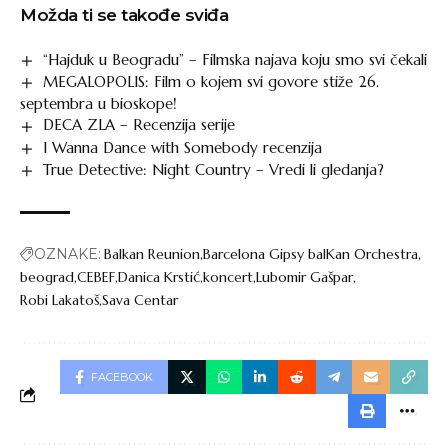
Možda ti se takođe sviđa
“Hajduk u Beogradu” – Filmska najava koju smo svi čekali
MEGALOPOLIS: Film o kojem svi govore stiže 26.
septembra u bioskope!
DECA ZLA – Recenzija serije
I Wanna Dance with Somebody recenzija
True Detective: Night Country – Vredi li gledanja?
OZNAKE:
Balkan Reunion
Barcelona Gipsy balKan Orchestra
beograd
CEBEF
Danica Krstić
koncert
Lubomir Gašpar
Robi Lakatoš
Sava Centar
FACEBOOK