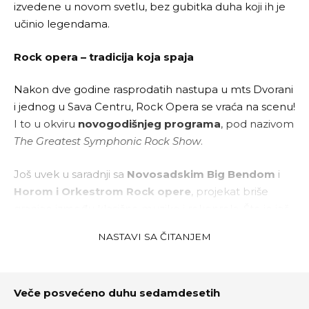
izvedene u novom svetlu, bez gubitka duha koji ih je
učinio legendama.
Rock opera – tradicija koja spaja
Nakon dve godine rasprodatih nastupa u mts Dvorani
i jednog u Sava Centru, Rock Opera se vraća na scenu!
I to u okviru
novogodišnjeg programa
, pod nazivom
The Greatest Symphonic Rock Show
.
Još uvek u saradnji sa
Novosadskim Big Bendom
i
Horom i Orkestrom Rock opere
, projekat briše
granice između klasične muzike i rokenrola. Što je još
važnije, briše generacijske barijere. Na ovom koncertu
NASTAVI SA ČITANJEM
dolaze zajedno roditelji i deca, zaljubljenici u klasiku i
rokeri.
Veče posvećeno duhu sedamdesetih