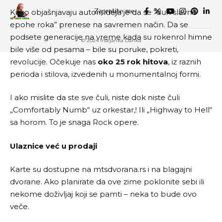
Zapratite me
Kako objašnjavaju autori, ideja je da se “duh slavne
epohe roka” prenese na savremen način. Da se
podsete generacije na vreme kada su rokenrol himne
© 2024 Indijanka Danka
bile više od pesama – bile su poruke, pokreti,
revolucije. Očekuje nas
oko 25 rok hitova
, iz raznih
perioda i stilova, izvedenih u monumentalnoj formi.
I ako mislite da ste sve čuli, niste dok niste čuli
„Comfortably Numb“ uz orkestar,! Ili „Highway to Hell“
sa horom. To je snaga Rock opere.
Ulaznice već u prodaji
Karte su dostupne na
mtsdvorana.rs
i na blagajni
dvorane. Ako planirate da ove zime poklonite sebi ili
nekome doživljaj koji se pamti – neka to bude ovo
veče.