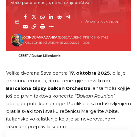
Veče puno emocija, ritma i zajedništva
3 MINUTA ZA ČITANJE
OD
INDIJANKADANKA
OBJAVLJENO PRE 10 MONTHS
POSLEDNJE AŽURIRANJE 20.10.2025 - 12:08
CEBEF / Dušan Milenković
Velika dvorana Sava centra
17. oktobra 2025.
bila je
prepuna emocija, ritma i energije zahvaljujući
Barcelona Gipsy balKan Orchestra
, ansamblu koji je
još od prvih taktova koncerta
“Balkan Reunion”
podigao publiku na noge. Publika je sa oduševljenjem
pratila svaki ton i svaku rečenicu Margerite Abite,
italijanske vokalistkinje koja je sa neverovatnom
lakoćom preplavila scenu.