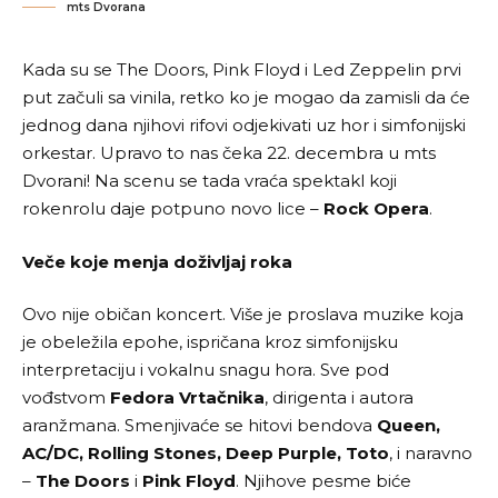
mts Dvorana
Kada su se The Doors, Pink Floyd i Led Zeppelin prvi
put začuli sa
vinila
, retko ko je mogao da zamisli da će
jednog dana njihovi rifovi odjekivati uz hor i simfonijski
orkestar. Upravo to nas čeka 22. decembra u mts
Dvorani! Na scenu se tada vraća spektakl koji
rokenrolu daje potpuno novo lice –
Rock Opera
.
Veče koje menja doživljaj roka
Ovo nije običan koncert. Više je proslava
muzike
koja
je obeležila epohe, ispričana kroz simfonijsku
interpretaciju i vokalnu snagu hora. Sve pod
vođstvom
Fedora Vrtačnika
, dirigenta i autora
aranžmana. Smenjivaće se hitovi bendova
Queen,
AC/DC, Rolling Stones, Deep Purple, Toto
, i naravno
–
The Doors
i
Pink Floyd
. Njihove pesme biće