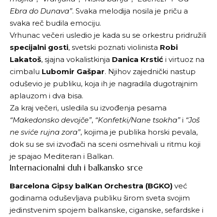
Ebra do Dunava”
. Svaka melodija nosila je priču a
svaka reč budila emociju.
Vrhunac večeri usledio je kada su se orkestru pridružili
specijalni gosti
, svetski poznati violinista
Robi
Lakatoš
, sjajna vokalistkinja
Danica Krstić
i virtuoz na
cimbalu
Lubomir Gašpar
. Njihov zajednički nastup
oduševio je publiku, koja ih je nagradila dugotrajnim
aplauzom i dva bisa.
Za kraj večeri, usledila su izvođenja pesama
“Makedonsko devojče”
,
“Konfetki/Nane tsokha”
i
“Još
ne sviće rujna zora”
, kojima je publika horski pevala,
dok su se svi izvođači na sceni osmehivali u ritmu koji
je spajao Mediteran i Balkan.
Internacionalni duh i balkansko srce
Barcelona Gipsy balKan Orchestra (BGKO)
već
godinama oduševljava publiku širom sveta svojim
jedinstvenim spojem balkanske, ciganske, sefardske i