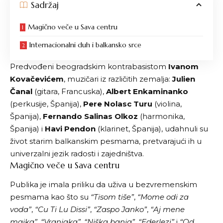
Sadržaj
Magično veče u Sava centru
Internacionalni duh i balkansko srce
Predvođeni beogradskim kontrabasistom
Ivanom
Kovačevićem
, muzičari iz različitih zemalja:
Julien
Čanal
(gitara, Francuska),
Albert Enkaminanko
(perkusije, Španija),
Pere Nolasc Turu
(violina,
Španija),
Fernando Salinas Olkoz
(harmonika,
Španija) i
Havi Pendon
(klarinet, Španija), udahnuli su
život starim balkanskim pesmama, pretvarajući ih u
univerzalni jezik radosti i zajedništva.
Magično veče u Sava centru
Publika je imala priliku da uživa u bezvremenskim
pesmama kao što su
“Tisom tiše”
,
“Mome odi za
voda”
,
“Cu Ti Lu Dissi”
,
“Zaspo Janko”
,
“Aj mene
majka”
,
“Vranjaka”
,
“Niška banja”
,
“Ederlezi”
i
“Od