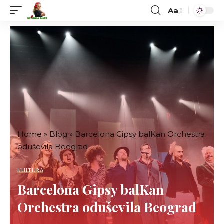
Aa
Font
Resizer
Home
»
Blog
»
Barcelona Gipsy balKan Orchestra
oduševila Beograd
KULTURA
Barcelona Gipsy balKan
Orchestra oduševila Beograd