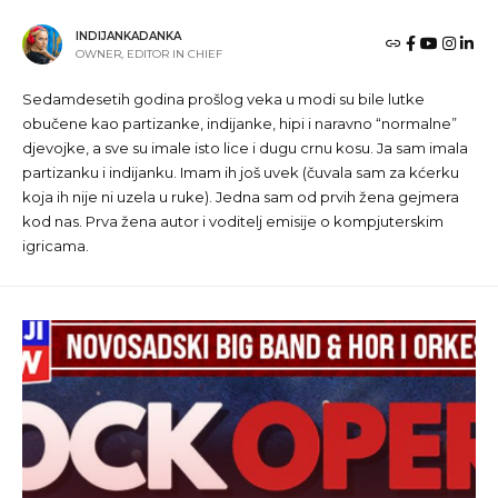
INDIJANKADANKA
OWNER, EDITOR IN CHIEF
Sedamdesetih godina prošlog veka u modi su bile lutke
obučene kao partizanke, indijanke, hipi i naravno “normalne”
djevojke, a sve su imale isto lice i dugu crnu kosu. Ja sam imala
partizanku i indijanku. Imam ih još uvek (čuvala sam za kćerku
koja ih nije ni uzela u ruke). Jedna sam od prvih žena gejmera
kod nas. Prva žena autor i voditelj emisije o kompjuterskim
igricama.