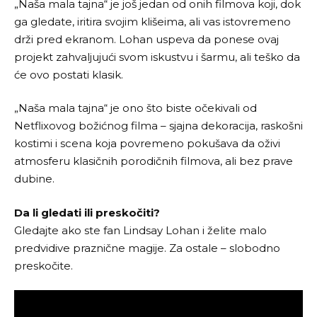
„Naša mala tajna“ je još jedan od onih filmova koji, dok
ga gledate, iritira svojim klišeima, ali vas istovremeno
drži pred ekranom. Lohan uspeva da ponese ovaj
projekt zahvaljujući svom iskustvu i šarmu, ali teško da
će ovo postati klasik.
„Naša mala tajna“ je ono što biste očekivali od
Netflixovog božićnog filma – sjajna dekoracija, raskošni
kostimi i scena koja povremeno pokušava da oživi
atmosferu klasičnih porodičnih filmova, ali bez prave
dubine.
Da li gledati ili preskočiti?
Gledajte ako ste fan Lindsay Lohan i želite malo
predvidive praznične magije. Za ostale – slobodno
preskočite.