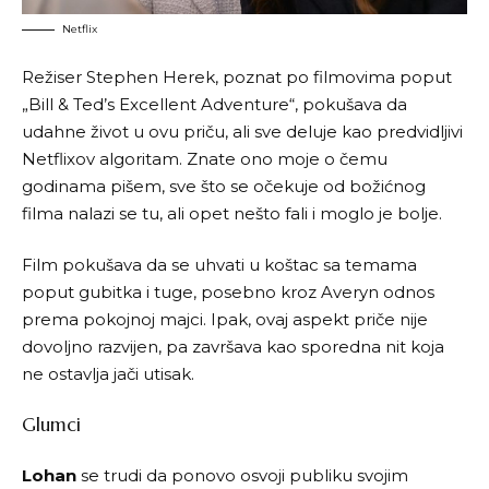
Netflix
Režiser Stephen Herek, poznat po filmovima poput
„Bill & Ted’s Excellent Adventure“, pokušava da
udahne život u ovu priču, ali sve deluje kao predvidljivi
Netflixov algoritam. Znate ono moje o čemu
godinama pišem, sve što se očekuje od božićnog
filma nalazi se tu, ali opet nešto fali i moglo je bolje.
Film pokušava da se uhvati u koštac sa temama
poput gubitka i tuge, posebno kroz Averyn odnos
prema pokojnoj majci. Ipak, ovaj aspekt priče nije
dovoljno razvijen, pa završava kao sporedna nit koja
ne ostavlja jači utisak.
Glumci
Lohan
se trudi da ponovo osvoji publiku svojim