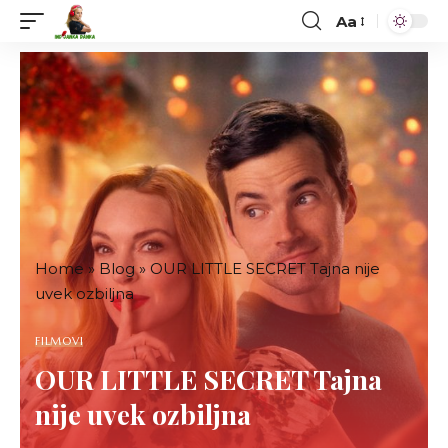
Aa
Font
Resizer
Home
»
Blog
»
OUR LITTLE SECRET Tajna nije
uvek ozbiljna
FILMOVI
OUR LITTLE SECRET Tajna
nije uvek ozbiljna