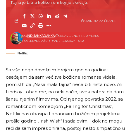
Tajna je bitna koliko i oni koji je skrivaju.
3 MINUTA ZA ČITANJE
OD
INDIJANKADANKA
OBJAVLJENO PRE 2 YEARS
POSLEDNJE AŽURIRANJE 12.12.2024 - 5:42
Netflix
Sa više nego dovoljnim brojem godina godina i
osećajem da sam već sve božićne romanse videla,
pomislih da „Naša mala tajna“ neće biti ništa novo. Ali
Lindsay Lohan me, na neki način, uvek natera da dam
šansu njenim filmovima. Od njenog povratka 2022. sa
romantičnom komedijom „Falling for Christmas“,
Netflix nas obasipa Lohanovim božićnim projektima,
prošle godine „Irish Wish“ i sada ovim. I dok ne mogu
reći da sam impresionirana, postoji nešto simpatično u