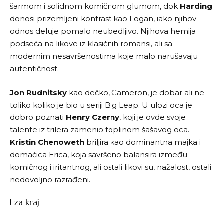
šarmom i solidnom komičnom glumom, dok
Harding
donosi prizemljeni kontrast kao Logan, iako njihov
odnos deluje pomalo neubedljivo. Njihova hemija
podseća na likove iz klasičnih romansi, ali sa
modernim nesavršenostima koje malo narušavaju
autentičnost.
Jon Rudnitsky
kao dečko, Cameron, je dobar ali ne
toliko koliko je bio u seriji Big Leap. U ulozi oca je
dobro poznati
Henry Czerny
, koji je ovde svoje
talente iz trilera zamenio toplinom šašavog oca.
Kristin Chenoweth
briljira kao dominantna majka i
domaćica Erica, koja savršeno balansira između
komičnog i iritantnog, ali ostali likovi su, nažalost, ostali
nedovoljno razrađeni.
I za kraj