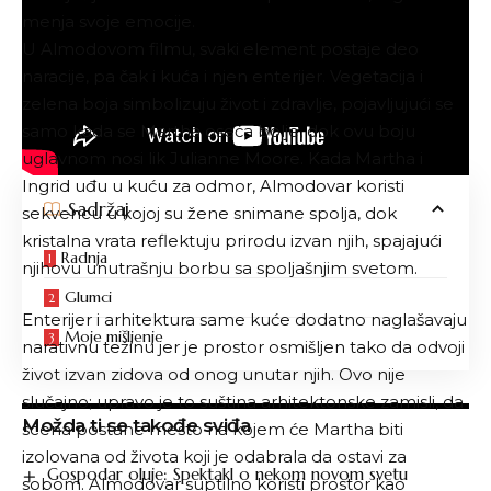
menja svoje emocije.
U Almodovom filmu, svaki element postaje deo
naracije, pa čak i kuća i njen enterijer. Vegetacija i
zelena boja simbolizuju život i zdravlje, pojavljujući se
samo kada se Martha oseća bolje, dok ovu boju
uglavnom nosi lik Julianne Moore. Kada Martha i
Ingrid uđu u kuću za odmor, Almodovar koristi
Sadržaj
sekvencu u kojoj su žene snimane spolja, dok
kristalna vrata reflektuju prirodu izvan njih, spajajući
Radnja
njihovu unutrašnju borbu sa spoljašnjim svetom.
Glumci
Enterijer i arhitektura same kuće dodatno naglašavaju
Moje mišljenje
narativnu težinu jer je prostor osmišljen tako da odvoji
život izvan zidova od onog unutar njih. Ovo nije
slučajno; upravo je to suština arhitektonske zamisli, da
Možda ti se takođe sviđa
scena postane mesto na kojem će Martha biti
izolovana od života koji je odabrala da ostavi za
Gospodar oluje: Spektakl o nekom novom svetu
sobom. Almodovar suptilno koristi prostor kao