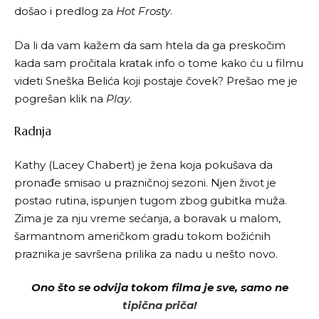
došao i predlog za
Hot Frosty
.
Da li da vam kažem da sam htela da ga preskočim
kada sam pročitala kratak info o tome kako ću u filmu
videti Sneška Belića koji postaje čovek? Prešao me je
pogrešan klik na
Play
.
Radnja
Kathy (Lacey Chabert) je žena koja pokušava da
pronađe smisao u prazničnoj sezoni. Njen život je
postao rutina, ispunjen tugom zbog gubitka muža.
Zima je za nju vreme sećanja, a boravak u malom,
šarmantnom američkom gradu tokom božićnih
praznika je savršena prilika za nadu u nešto novo.
Ono što se odvija tokom filma je sve, samo ne
tipična priča!