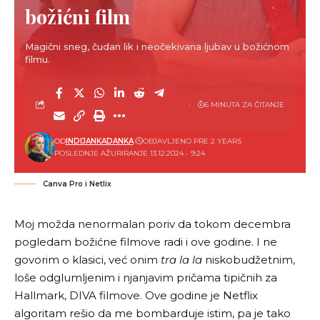
božićni film
Magični sneg, čudan lik i neočekivana ljubav u božićnom
filmu.
6 MINUTA ZA ČITANJE
OD
INDIJANKADANKA
OBJAVLJENO PRE 2 YEARS
POSLEDNJE AŽURIRANJE 13.12.2024 - 9:24
Canva Pro i Netlix
Moj možda nenormalan poriv da tokom decembra
pogledam božićne filmove radi i ove godine. I ne
govorim o klasici, već onim
tra la la
niskobudžetnim,
loše odglumljenim i njanjavim pričama tipičnih za
Hallmark, DIVA filmove. Ove godine je Netflix
algoritam rešio da me bombarduje istim, pa je tako