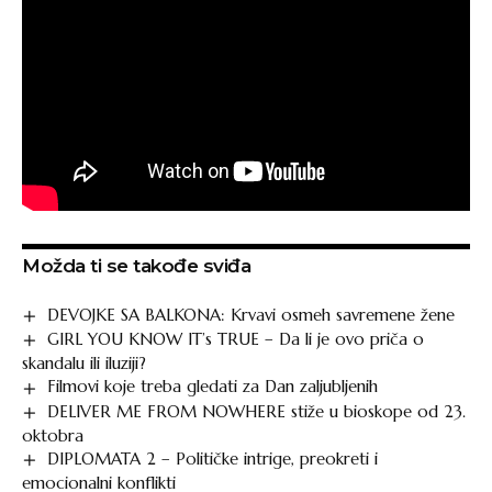
Možda ti se takođe sviđa
DEVOJKE SA BALKONA: Krvavi osmeh savremene žene
GIRL YOU KNOW IT’s TRUE – Da li je ovo priča o
skandalu ili iluziji?
Filmovi koje treba gledati za Dan zaljubljenih
DELIVER ME FROM NOWHERE stiže u bioskope od 23.
oktobra
DIPLOMATA 2 – Političke intrige, preokreti i
emocionalni konflikti