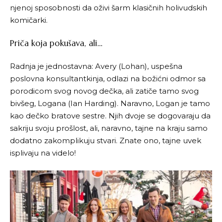
njenoj sposobnosti da oživi šarm klasičnih holivudskih
komičarki.
Priča koja pokušava, ali…
Radnja je jednostavna: Avery (Lohan), uspešna
poslovna konsultantkinja, odlazi na božićni odmor sa
porodicom svog novog dečka, ali zatiče tamo svog
bivšeg, Logana (Ian Harding). Naravno, Logan je tamo
kao dečko bratove sestre. Njih dvoje se dogovaraju da
sakriju svoju prošlost, ali, naravno, tajne na kraju samo
dodatno zakomplikuju stvari. Znate ono, tajne uvek
isplivaju na videlo!