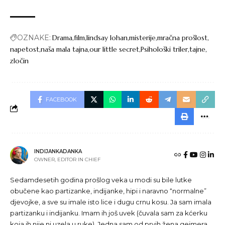
OZNAKE:
Drama
film
lindsay lohan
misterije
mračna prošlost
napetost
naša mala tajna
our little secret
Psihološki triler
tajne
zločin
FACEBOOK
INDIJANKADANKA
OWNER, EDITOR IN CHIEF
Sedamdesetih godina prošlog veka u modi su bile lutke
obučene kao partizanke, indijanke, hipi i naravno “normalne”
djevojke, a sve su imale isto lice i dugu crnu kosu. Ja sam imala
partizanku i indijanku. Imam ih još uvek (čuvala sam za kćerku
koja ih nije ni uzela u ruke). Jedna sam od prvih žena gejmera