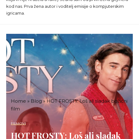
kod nas. Prva žena autor i voditelj emisije o kompjuterskim
igricama.
Home
»
Blog
»
HOT FROSTY: Loš ali sladak božićni
film
FILMOVI
HOT FROSTY: Loš ali sladak