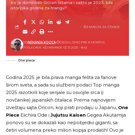
Ko je dominirao Oricon listama i zašto je 2025. bila
istorijska godina za mangu?
3 MINUTA ZA ČITANJE
OD
NEMANJA KOCICA
OBJAVLJENO PRE 8 MONTHS
POSLEDNJE AŽURIRANJE 02.12.2025 - 8:42
One piece
Godina 2025. je bila prava
manga
fešta za fanove
širom sveta, a sada su službeni podaci Top manga
2025 razotkrili koje serijale su osvojile srca (i
novčanike) japanskih čitalaca. Prema najnovijem
izveštaju sajta Oricon, koji prati prodaju u Japanu,
One
Piece
Eiichira Ode i
Jujutsu Kaisen
Gegea Akutamija
ponovo su se dokazali kao nepobjedivi giganti, sa
četiri volumena preko milion kopija prodatih! Ovo je