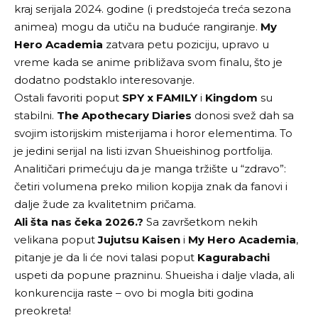
kraj serijala 2024. godine (i predstojeća treća sezona
animea) mogu da utiču na buduće rangiranje.
My
Hero Academia
zatvara petu poziciju, upravo u
vreme kada se anime približava svom finalu, što je
dodatno podstaklo interesovanje.
Ostali favoriti poput
SPY x FAMILY
i
Kingdom
su
stabilni.
The Apothecary Diaries
donosi svež dah sa
svojim istorijskim misterijama i horor elementima. To
je jedini serijal na listi izvan Shueishinog portfolija.
Analitičari primećuju da je manga tržište u “zdravo”:
četiri volumena preko milion kopija znak da fanovi i
dalje žude za kvalitetnim pričama.
Ali šta nas čeka 2026.?
Sa završetkom nekih
velikana poput
Jujutsu Kaisen
i
My Hero Academia
,
pitanje je da li će novi talasi poput
Kagurabachi
uspeti da popune prazninu. Shueisha i dalje vlada, ali
konkurencija raste – ovo bi mogla biti godina
preokreta!