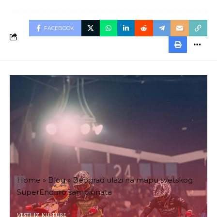
FACEBOOK
Home
»
Blog
»
Beograd ulazi na mapu svetskog
SuperEnduro šampionata
VESTI IZ KULTURE