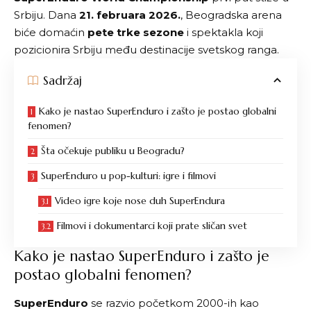
Srbiju. Dana
21. februara 2026.
, Beogradska arena
biće domaćin
pete trke sezone
i spektakla koji
pozicionira Srbiju među destinacije svetskog ranga.
Sadržaj
Kako je nastao SuperEnduro i zašto je postao globalni
fenomen?
Šta očekuje publiku u Beogradu?
SuperEnduro u pop-kulturi: igre i filmovi
Video igre koje nose duh SuperEndura
Filmovi i dokumentarci koji prate sličan svet
Kako je nastao SuperEnduro i zašto je
postao globalni fenomen?
SuperEnduro
se razvio početkom 2000-ih kao