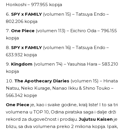
Horikoshi – 977.955 kopija
SPY x FAMILY
(volumen 15) – Tatsuya Endo –
802.206 kopija
One Piece
(volumen 113) – Eiichiro Oda – 796.155
kopija
SPY x FAMILY
(volumen 16) – Tatsuya Endo –
633.932 kopija
Kingdom
(volumen 74) – Yasuhisa Hara – 583.210
kopija
The Apothecary Diaries
(volumen 15) – Hinata
Natsu, Neko Kurage, Nanao Ikku & Shino Touko –
566.342 kopije
One Piece
je, kao i svake godine, kralj liste! I to sa tri
volumena u TOP 10, Odina piratska saga i dalje drži
rekord za dugovečnost i prodaju.
Jujutsu Kaisen
je
blizu, sa dva volumena preko 2 miliona kopija. Ipak,