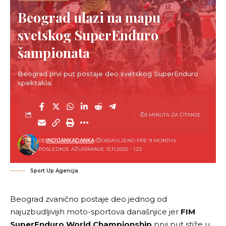
Beograd ulazi na mapu
svetskog SuperEnduro
šampionata
Beograd prvi put postaje deo svetskog SuperEnduro
spektakla.
3 MINUTA ZA ČITANJE
OD
INDIJANKADANKA
OBJAVLJENO PRE 9 MONTHS
POSLEDNJE AŽURIRANJE 13.11.2025 - 1:23
Sport Up Agencja
Beograd zvanično postaje deo jednog od
najuzbudljivijih moto-sportova današnjice jer
FIM
SuperEnduro World Championship
prvi put stiže u