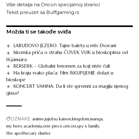
Više detalja na
Oricon specijalnoj stranici
Tekst preuzet sa
Buffgaming.rs
Možda ti se takođe sviđa
LABUDOVO JEZERO: Tajne baleta u mts Dvorani
Iskonska priča o strahu ČOVEK VUK u bioskopima od
16.januara
BERSERK – Globalni fenomen za koji niste čuli
Na kraju svako plaća: Film ISKUPLJENJE dolazi u
bioskope
KONCERT VANNA: Da li ste spremni za magiju njenog
glasa?
OZNAKE:
anime
jujutsu kaisen
kingdom
manga
my hero academia
one piece
oricon
spy x family
the apothecary diaries