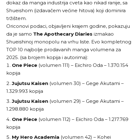
dokaz da manga industrija cveta kao nikad ranije, sa
Shueishom (izdavačem većine hitova) koji dominira
tržištem.
Oriconovi podaci, objavljeni krajem godine, pokazuju
da je samo
The Apothecary Diaries
izmakao
Shueishinoj monopolu na vrhu liste. Evo kompletnog
TOP 10 najbolje prodavanih manga volumena za
2025. (sa brojem kopija i autorima):
One Piece
(volumen 111) – Eiichiro Oda – 1.370.154
kopija
Jujutsu Kaisen
(volumen 30) – Gege Akutami –
1.329.993 kopija
Jujutsu Kaisen
(volumen 29) – Gege Akutami –
1.298.880 kopija
One Piece
(volumen 112) – Eiichiro Oda – 1.217.769
kopija
My Hero Academia
(volumen 42) – Kohei