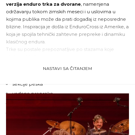
verzija enduro trka za dvorane
, namenjena
održavanju tokom zimskih meseci i u uslovima u
kojima publika može da prati događaj iz neposredne
blizine. Inspiracija je došla iz EnduroCross iz Amerike, a
koja je spojila tehnički zahtevne prepreke i dinamiku
klasičnog endura.
Trke su postale prepoznatljive po stazama koje
obično uključuju:
masivne balvane
NASTAVI SA ČITANJEM
velike stene
sekcije peska
vodene prepreke
strme rampe
neravne trupce i tehničke prelaze
Publika je odmah prihvatila ovaj format jer
omogućava da se sve veštine vožnje vide iz prvog