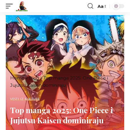
Aa
Font
Resizer
Home
»
Blog
»
Top manga 2025: One Piece i
Jujutsu Kaisen dominiraju
VESTI IZ KULTURE
Top manga 2025: One Piece i
Jujutsu Kaisen dominiraju