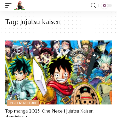
Tag:
jujutsu kaisen
VESTI IZ KULTURE
Top manga 2025: One Piece i Jujutsu Kaisen
dominiraju