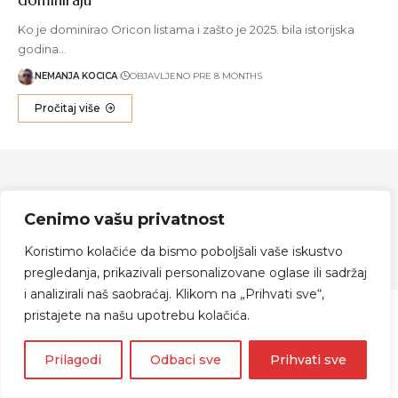
Ko je dominirao Oricon listama i zašto je 2025. bila istorijska
godina…
NEMANJA KOCICA
OBJAVLJENO PRE 8 MONTHS
Pročitaj više
Zapratite me
Cenimo vašu privatnost
Koristimo kolačiće da bismo poboljšali vaše iskustvo
© 2024 Indijanka Danka
pregledanja, prikazivali personalizovane oglase ili sadržaj
i analizirali naš saobraćaj. Klikom na „Prihvati sve“,
pristajete na našu upotrebu kolačića.
Prilagodi
Odbaci sve
Prihvati sve