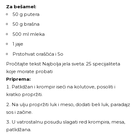
Za bešamel:
50 g putera
50 g brašna
500 ml mleka
1 jaje
Prstohvat oraščića i So
Pročitajte tekst
Najbolja jela sveta: 25 specijaliteta
koje morate probati
Priprema:
Patlidžan i krompir iseći na kolutove, posoliti i
kratko propržiti.
Na ulju propržiti luk i meso, dodati beli luk, paradajz
sos i začine.
U vatrostalnu posudu slagati red krompira, mesa,
patlidžana.