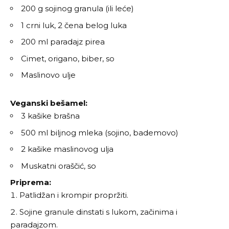
200 g sojinog granula (ili leće)
1 crni luk, 2 čena belog luka
200 ml paradajz pirea
Cimet, origano, biber, so
Maslinovo ulje
Veganski bešamel:
3 kašike brašna
500 ml biljnog mleka (sojino, bademovo)
2 kašike maslinovog ulja
Muskatni oraščić, so
Priprema:
Patlidžan i krompir propržiti.
Sojine granule dinstati s lukom, začinima i
paradajzom.