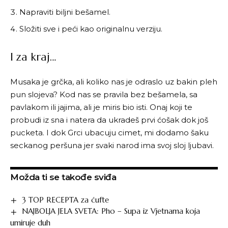
Napraviti biljni bešamel.
Složiti sve i peći kao originalnu verziju.
I za kraj…
Musaka je grčka, ali koliko nas je odraslo uz bakin pleh
pun slojeva? Kod nas se pravila bez bešamela, sa
pavlakom ili jajima, ali je miris bio isti. Onaj koji te
probudi iz sna i natera da ukradeš prvi ćošak dok još
pucketa. I dok Grci ubacuju cimet, mi dodamo šaku
seckanog peršuna jer svaki narod ima svoj sloj ljubavi.
Možda ti se takođe sviđa
3 TOP RECEPTA za ćufte
NAJBOLJA JELA SVETA: Pho – Supa iz Vjetnama koja
umiruje duh