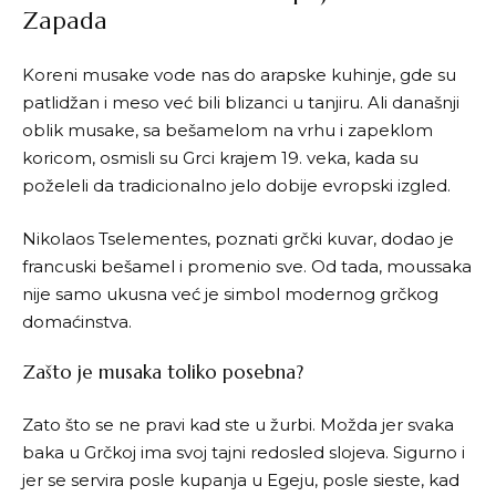
Zapada
Koreni musake vode nas do arapske kuhinje, gde su
patlidžan i meso već bili blizanci u tanjiru. Ali današnji
oblik musake, sa bešamelom na vrhu i zapeklom
koricom, osmisli su Grci krajem 19. veka, kada su
poželeli da tradicionalno jelo dobije evropski izgled.
Nikolaos Tselementes, poznati grčki kuvar, dodao je
francuski bešamel i promenio sve. Od tada, moussaka
nije samo ukusna već je simbol modernog grčkog
domaćinstva.
Zašto je musaka toliko posebna?
Zato što se ne pravi kad ste u žurbi. Možda jer svaka
baka u Grčkoj ima svoj tajni redosled slojeva. Sigurno i
jer se servira posle kupanja u Egeju, posle sieste, kad