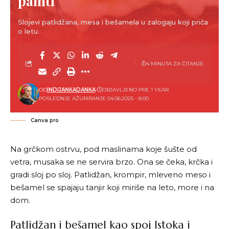
pamti
Slojevi patlidžana, mesa i bešamela u zalogaju koji priča
o letu.
4 MINUTA ZA ČITANJE
OD
INDIJANKADANKA
OBJAVLJENO PRE 1 YEAR
POSLEDNJE AŽURIRANJE 04.06.2025 - 8:00
Canva pro
Na grčkom ostrvu, pod maslinama koje šušte od
vetra, musaka se ne servira brzo. Ona se čeka, krčka i
gradi sloj po sloj. Patlidžan, krompir, mleveno meso i
bešamel se spajaju tanjir koji miriše na leto, more i na
dom.
Patlidžan i bešamel kao spoj Istoka i