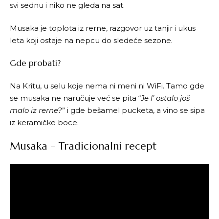
svi sednu i niko ne gleda na sat.
Musaka je toplota iz rerne, razgovor uz tanjir i ukus
leta koji ostaje na nepcu do sledeće sezone.
Gde probati?
Na Kritu, u selu koje nema ni meni ni WiFi. Tamo gde
se musaka ne naručuje već se pita “
Je l’ ostalo još
malo iz rerne?
” i gde bešamel pucketa, a vino se sipa
iz keramičke boce.
Musaka – Tradicionalni recept