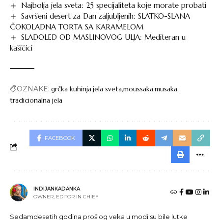
Najbolja jela sveta: 25 specijaliteta koje morate probati
Savršeni desert za Dan zaljubljenih: SLATKO-SLANA
ČOKOLADNA TORTA SA KARAMELOM
SLADOLED OD MASLINOVOG ULJA: Mediteran u
kašičici
OZNAKE:
grčka kuhinja
jela sveta
moussaka
musaka
tradicionalna jela
FACEBOOK
INDIJANKADANKA
OWNER, EDITOR IN CHIEF
Sedamdesetih godina prošlog veka u modi su bile lutke