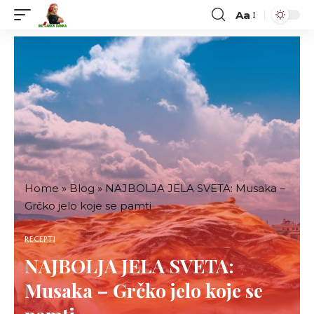
Aa
Font
Resizer
Home
»
Blog
»
NAJBOLJA JELA SVETA: Musaka –
Grčko jelo koje se pamti
RECEPTI
NAJBOLJA JELA SVETA:
Musaka – Grčko jelo koje se