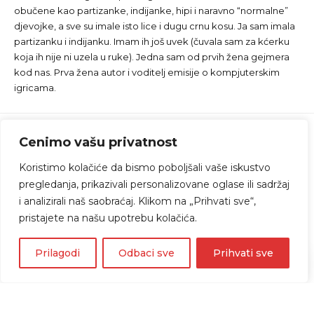
obučene kao partizanke, indijanke, hipi i naravno “normalne”
djevojke, a sve su imale isto lice i dugu crnu kosu. Ja sam imala
partizanku i indijanku. Imam ih još uvek (čuvala sam za kćerku
koja ih nije ni uzela u ruke). Jedna sam od prvih žena gejmera
kod nas. Prva žena autor i voditelj emisije o kompjuterskim
igricama.
Cenimo vašu privatnost
Koristimo kolačiće da bismo poboljšali vaše iskustvo
pregledanja, prikazivali personalizovane oglase ili sadržaj
i analizirali naš saobraćaj. Klikom na „Prihvati sve“,
pristajete na našu upotrebu kolačića.
Prilagodi
Odbaci sve
Prihvati sve
Home
»
Blog
»
Japanski sladoled Soja: Karamela
sa dozom hrabrosti