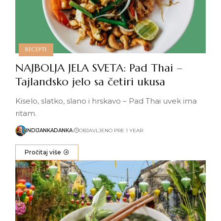
RECEPTI
NAJBOLJA JELA SVETA: Pad Thai –
Tajlandsko jelo sa četiri ukusa
Kiselo, slatko, slano i hrskavo – Pad Thai uvek ima
ritam.
INDIJANKADANKA
OBJAVLJENO PRE 1 YEAR
Pročitaj više