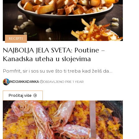
RECEPTI
NAJBOLJA JELA SVETA: Poutine –
Kanadska uteha u slojevima
Pomfrit, sir i sos su sve što ti treba kad želiš da…
INDIJANKADANKA
OBJAVLJENO PRE 1 YEAR
Pročitaj više