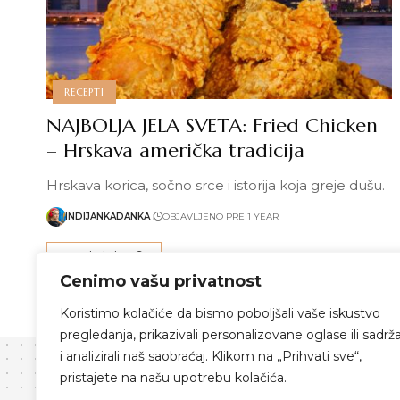
RECEPTI
NAJBOLJA JELA SVETA: Fried Chicken
– Hrskava američka tradicija
Hrskava korica, sočno srce i istorija koja greje dušu.
INDIJANKADANKA
OBJAVLJENO PRE 1 YEAR
Pročitaj više
Cenimo vašu privatnost
Koristimo kolačiće da bismo poboljšali vaše iskustvo
pregledanja, prikazivali personalizovane oglase ili sadrža
i analizirali naš saobraćaj. Klikom na „Prihvati sve“,
pristajete na našu upotrebu kolačića.