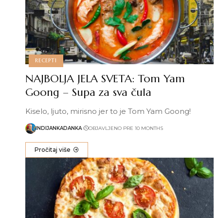
RECEPTI
NAJBOLJA JELA SVETA: Tom Yam
Goong – Supa za sva čula
Kiselo, ljuto, mirisno jer to je Tom Yam Goong!
INDIJANKADANKA
OBJAVLJENO PRE 10 MONTHS
Pročitaj više