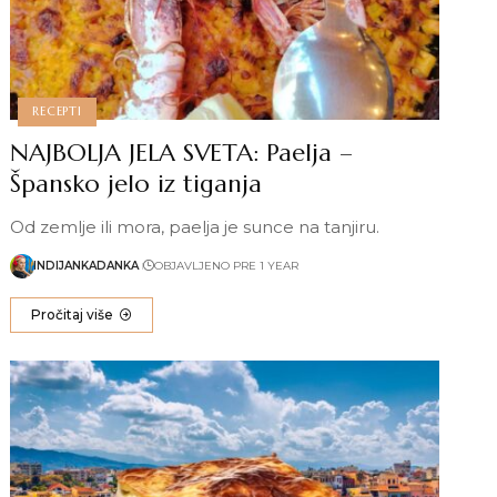
RECEPTI
NAJBOLJA JELA SVETA: Paelja –
Špansko jelo iz tiganja
Od zemlje ili mora, paelja je sunce na tanjiru.
INDIJANKADANKA
OBJAVLJENO PRE 1 YEAR
Pročitaj više