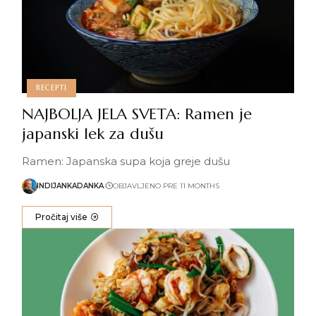
RECEPTI
NAJBOLJA JELA SVETA: Ramen je
japanski lek za dušu
Ramen: Japanska supa koja greje dušu
INDIJANKADANKA
OBJAVLJENO PRE 11 MONTHS
Pročitaj više