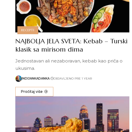
RECEPTI
NAJBOLJA JELA SVETA: Kebab – Turski
klasik sa mirisom dima
Jednostavan ali nezaboravan, kebab kao priča o
ukusima.
INDIJANKADANKA
OBJAVLJENO PRE 1 YEAR
Pročitaj više