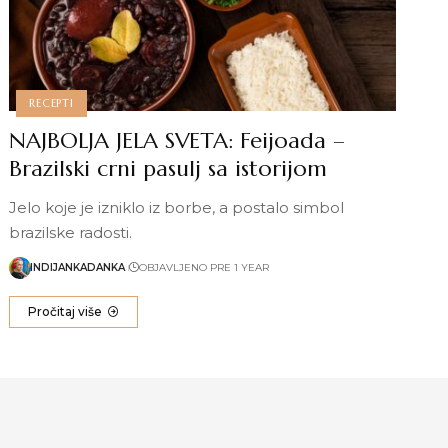
RECEPTI
NAJBOLJA JELA SVETA: Feijoada –
Brazilski crni pasulj sa istorijom
Jelo koje je izniklo iz borbe, a postalo simbol
brazilske radosti.
INDIJANKADANKA
OBJAVLJENO PRE 1 YEAR
Pročitaj više