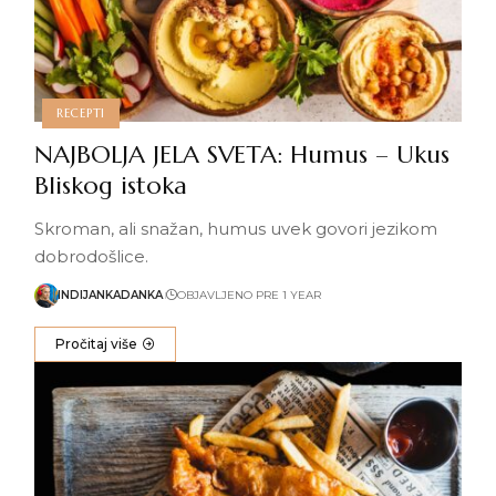
RECEPTI
NAJBOLJA JELA SVETA: Humus – Ukus
Bliskog istoka
Skroman, ali snažan, humus uvek govori jezikom
dobrodošlice.
INDIJANKADANKA
OBJAVLJENO PRE 1 YEAR
Pročitaj više