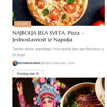
RECEPTI
NAJBOLJA JELA SVETA: Pizza –
Jednostavnost iz Napulja
Tanko testo, paradajz i mocarela kao savršenstvo u
tri boje.
INDIJANKADANKA
OBJAVLJENO PRE 1 YEAR
Pročitaj više