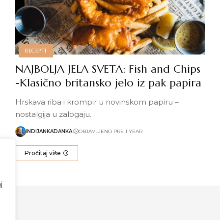
RECEPTI
NAJBOLJA JELA SVETA: Fish and Chips
-Klasično britansko jelo iz pak papira
Hrskava riba i krompir u novinskom papiru –
nostalgija u zalogaju.
INDIJANKADANKA
OBJAVLJENO PRE 1 YEAR
Pročitaj više
j