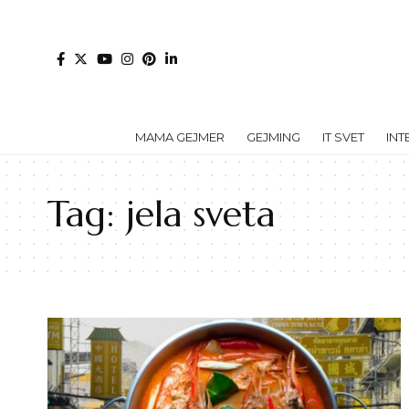
MAMA GEJMER
GEJMING
IT SVET
INT
Tag:
jela sveta