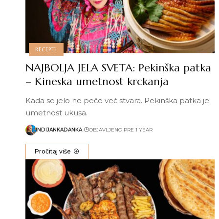
RECEPTI
NAJBOLJA JELA SVETA: Pekinška patka
– Kineska umetnost krckanja
Kada se jelo ne peče već stvara. Pekinška patka je
umetnost ukusa.
INDIJANKADANKA
OBJAVLJENO PRE 1 YEAR
Pročitaj više