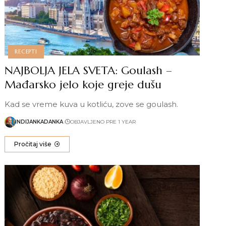
RECEPTI
NAJBOLJA JELA SVETA: Goulash –
Mađarsko jelo koje greje dušu
Kad se vreme kuva u kotliću, zove se goulash.
INDIJANKADANKA
OBJAVLJENO PRE 1 YEAR
Pročitaj više