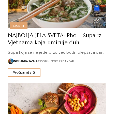
RECEPTI
NAJBOLJA JELA SVETA: Pho – Supa iz
Vjetnama koja umiruje duh
Supa koja se ne jede brzo već budi i ulepšava dan.
INDIJANKADANKA
OBJAVLJENO PRE 1 YEAR
Pročitaj više