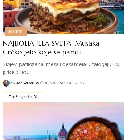
RECEPTI
NAJBOLJA JELA SVETA: Musaka –
Grčko jelo koje se pamti
Slojevi patlidžana, mesa i bešamela u zalogaju koji
priča o letu.
INDIJANKADANKA
OBJAVLJENO PRE 1 YEAR
Pročitaj više