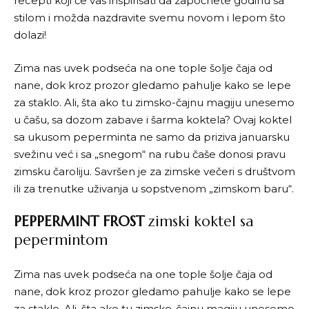
recepti koji će vas inspirisati da započnete godinu sa
stilom i možda nazdravite svemu novom i lepom što
dolazi!
Zima nas uvek podseća na one tople šolje čaja od
nane, dok kroz prozor gledamo pahulje kako se lepe
za staklo. Ali, šta ako tu zimsko-čajnu magiju unesemo
u čašu, sa dozom zabave i šarma koktela? Ovaj koktel
sa ukusom peperminta ne samo da priziva januarsku
svežinu već i sa „snegom“ na rubu čaše donosi pravu
zimsku čaroliju. Savršen je za zimske večeri s društvom
ili za trenutke uživanja u sopstvenom „zimskom baru“.
PEPPERMINT FROST
zimski koktel sa
pepermintom
Zima nas uvek podseća na one tople šolje čaja od
nane, dok kroz prozor gledamo pahulje kako se lepe
za staklo. Ali, šta ako tu zimsko-čajnu magiju unesemo