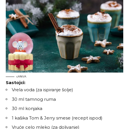
cANVA
Sastojci:
Vrela voda (za ispiranje šolje)
30 ml tamnog ruma
30 ml konjaka
1 kašika Tom & Jerry smese (recept ispod)
Vruće celo mleko (za dolivanje)