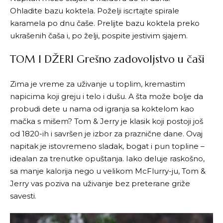
Ohladite bazu koktela. Poželji iscrtajte spirale
karamela po dnu čaše. Prelijte bazu koktela preko
ukrašenih čaša i, po želji, pospite jestivim sjajem.
TOM I DŽERI Grešno zadovoljstvo u čaši
Zima je vreme za uživanje u toplim, kremastim
napicima koji greju i telo i dušu. A šta može bolje da
probudi dete u nama od igranja sa koktelom kao
mačka s mišem? Tom & Jerry je klasik koji postoji još
od 1820-ih i savršen je izbor za praznične dane. Ovaj
napitak je istovremeno sladak, bogat i pun topline –
idealan za trenutke opuštanja. Iako deluje raskošno,
sa manje kalorija nego u velikom McFlurry-ju, Tom &
Jerry vas poziva na uživanje bez preterane griže
savesti.