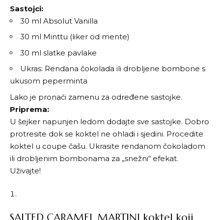
Sastojci:
30 ml Absolut Vanilla
30 ml Minttu (liker od mente)
30 ml slatke pavlake
Ukras: Rendana čokolada ili drobljene bombone s
ukusom peperminta
Lako je pronaći zamenu za određene sastojke.
Priprema:
U šejker napunjen ledom dodajte sve sastojke. Dobro
protresite dok se koktel ne ohladi i sjedini. Procedite
koktel u coupe čašu. Ukrasite rendanom čokoladom
ili drobljenim bombonama za „snežni“ efekat.
Uživajte!
SALTED CARAMEL MARTINI koktel koji