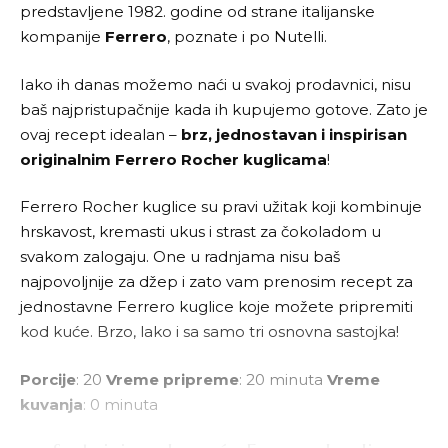
predstavljene 1982. godine od strane italijanske
kompanije
Ferrero
, poznate i po Nutelli.
Iako ih danas možemo naći u svakoj prodavnici, nisu
baš najpristupačnije kada ih kupujemo gotove. Zato je
ovaj recept idealan –
brz, jednostavan i inspirisan
originalnim Ferrero Rocher kuglicama
!
Ferrero Rocher kuglice su pravi užitak koji kombinuje
hrskavost, kremasti ukus i strast za čokoladom u
svakom zalogaju. One u radnjama nisu baš
najpovoljnije za džep i zato vam prenosim recept za
jednostavne Ferrero kuglice koje možete pripremiti
kod kuće. Brzo, lako i sa samo tri osnovna sastojka!
Porcije
: 20
Vreme pripreme
: 20 minuta
Vreme
kuvanja
: 0 minuta