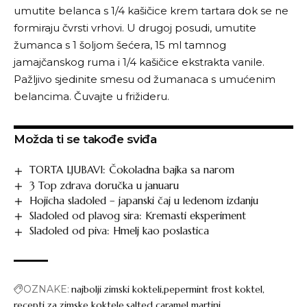
umutite belanca s 1/4 kašičice krem tartara dok se ne
formiraju čvrsti vrhovi. U drugoj posudi, umutite
žumanca s 1 šoljom šećera, 15 ml tamnog
jamajčanskog ruma i 1/4 kašičice ekstrakta vanile.
Pažljivo sjedinite smesu od žumanaca s umućenim
belancima. Čuvajte u frižideru.
Možda ti se takođe sviđa
TORTA LJUBAVI: Čokoladna bajka sa narom
3 Top zdrava doručka u januaru
Hojicha sladoled – japanski čaj u ledenom izdanju
Sladoled od plavog sira: Kremasti eksperiment
Sladoled od piva: Hmelj kao poslastica
OZNAKE:
najbolji zimski kokteli
pepermint frost koktel
recepti za zimske koktele
salted caramel martini