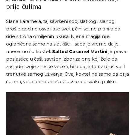
prija čulima
Slana karamela, taj savršeni spoj slatkog i slanog,
prošle godine osvojila je svet i, čini se, ne planira da
siđe s trona omiljenih ukusa. Njena magija nije
ograničena samo na slatkiše – sada je vreme da je
unesemo i u koktel.
Salted Caramel Martini
je prava
poslastica u čaši, savršen izbor za one koji žele da
zaslade svoje zimske večeri, bilo da je to uz društvo ili
trenutke samog uživanja. Ovaj koktel ne samo da prija
čulima, već i donosi dašak luksuza u svaku priliku.