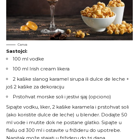
Canva
Sastojci:
100 ml vodke
100 ml Irish cream likera
2 kašike slanog karamel sirupa ili dulce de leche +
još 2 kašike za dekoraciju
Prstohvat morske soli i jestivi sjaj (opciono)
Sipajte vodku, liker, 2 kašike karamela i prstohvat soli
(ako koristite dulce de leche) u blender. Dodajte 50
ml vode i mutite dok ne postane glatko. Sipajte u
flašu od 300 ml i ostavite u frižideru do upotrebe.
Napitak može stajati u frižideru do tri dana.