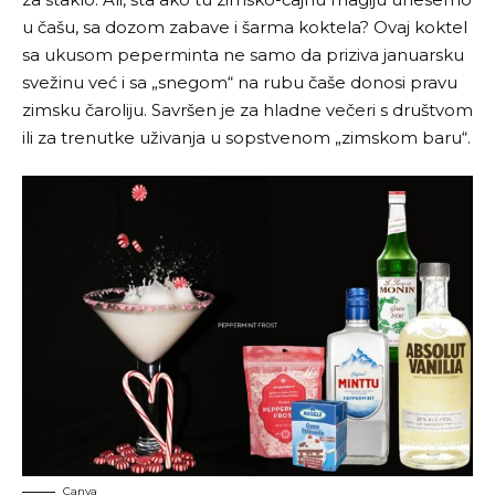
u čašu, sa dozom zabave i šarma koktela? Ovaj koktel
sa ukusom peperminta ne samo da priziva januarsku
svežinu već i sa „snegom“ na rubu čaše donosi pravu
zimsku čaroliju. Savršen je za hladne večeri s društvom
ili za trenutke uživanja u sopstvenom „zimskom baru“.
Canva