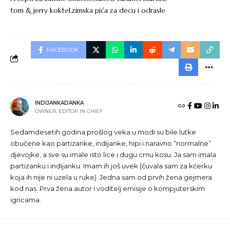
tom & jerry koktel
zimska pića za decu i odrasle
FACEBOOK
INDIJANKADANKA
OWNER, EDITOR IN CHIEF
Sedamdesetih godina prošlog veka u modi su bile lutke
obučene kao partizanke, indijanke, hipi i naravno “normalne”
djevojke, a sve su imale isto lice i dugu crnu kosu. Ja sam imala
partizanku i indijanku. Imam ih još uvek (čuvala sam za kćerku
koja ih nije ni uzela u ruke). Jedna sam od prvih žena gejmera
kod nas. Prva žena autor i voditelj emisije o kompjuterskim
igricama.