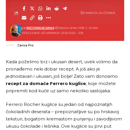
3 MINUTA ZA ČITANJE
OD
INDIJANKADANKA
OBJAVLJENO PRE 2 YEARS
POSLEDNJE AŽURIRANJE 23.02.2025 - 5:35
Canva Pro
Kada poželimo brz i ukusan desert, uvek volimo da
pronađemo neki dobar recept. A još ako je
jednostavan i ukusan, još bolje! Zato vam donosimo
recept za domaće Ferrero kuglice
, koje možete
pripremiti kod kuće uz samo nekoliko sastojaka.
Ferrero Rocher kuglice su jedan od najpoznatijih
čokoladnih deserata – prepoznatljive su po hrskavoj
teksturi, bogatom kremastom punjenju i zavodljivom
ukusu čokolade i lešnika. Ove kuglice su prvi put