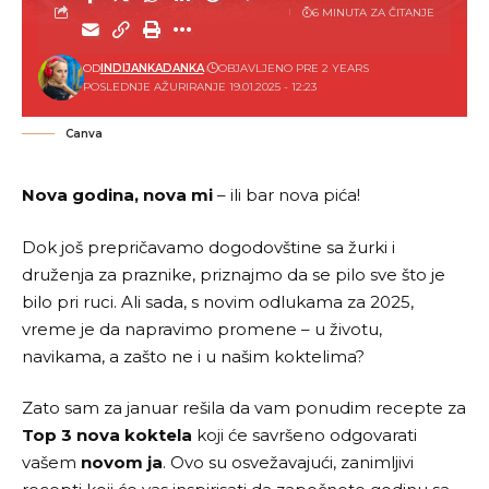
6 MINUTA ZA ČITANJE
OD
INDIJANKADANKA
OBJAVLJENO PRE 2 YEARS
POSLEDNJE AŽURIRANJE 19.01.2025 - 12:23
Canva
Nova godina, nova mi
– ili bar nova pića!
Dok još prepričavamo dogodovštine sa žurki i
druženja za praznike, priznajmo da se pilo sve što je
bilo pri ruci. Ali sada, s novim odlukama za 2025,
vreme je da napravimo promene – u životu,
navikama, a zašto ne i u našim koktelima?
Zato sam za januar rešila da vam ponudim recepte za
Top 3 nova koktela
koji će savršeno odgovarati
vašem
novom ja
. Ovo su osvežavajući, zanimljivi