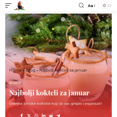
Aa
Font
Resizer
Home
»
Blog
»
Najbolji kokteli za januar
RECEPTI
Najbolji kokteli za januar
Otkrijte zimske koktele koji će vas grejati i inspirisati!