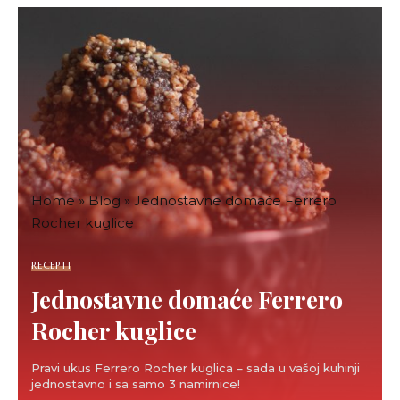
Home
»
Blog
»
Jednostavne domaće Ferrero
Rocher kuglice
RECEPTI
Jednostavne domaće Ferrero
Rocher kuglice
Pravi ukus Ferrero Rocher kuglica – sada u vašoj kuhinji
jednostavno i sa samo 3 namirnice!