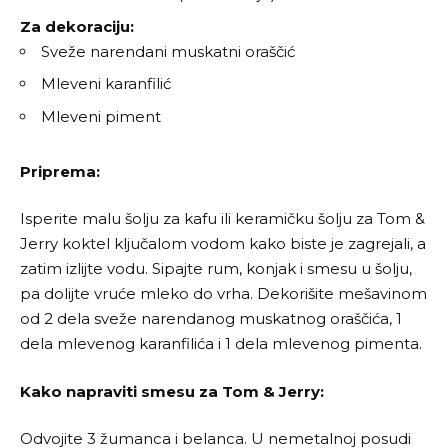
Za dekoraciju:
Sveže narendani muskatni oraščić
Mleveni karanfilić
Mleveni piment
Priprema:
Isperite malu šolju za kafu ili keramičku šolju za Tom &
Jerry koktel ključalom vodom kako biste je zagrejali, a
zatim izlijte vodu. Sipajte rum, konjak i smesu u šolju,
pa dolijte vruće mleko do vrha. Dekorišite mešavinom
od 2 dela sveže narendanog muskatnog oraščića, 1
dela mlevenog karanfilića i 1 dela mlevenog pimenta.
Kako napraviti smesu za Tom & Jerry:
Odvojite 3 žumanca i belanca. U nemetalnoj posudi