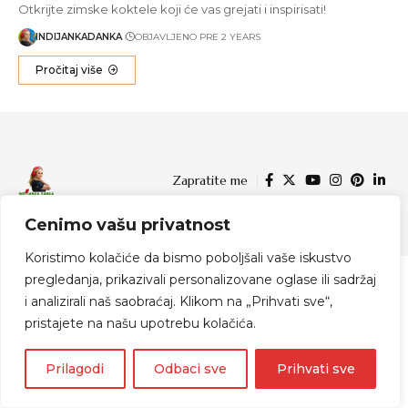
Otkrijte zimske koktele koji će vas grejati i inspirisati!
INDIJANKADANKA
OBJAVLJENO PRE 2 YEARS
Pročitaj više
Zapratite me
Cenimo vašu privatnost
© 2024 Indijanka Danka
Koristimo kolačiće da bismo poboljšali vaše iskustvo
pregledanja, prikazivali personalizovane oglase ili sadržaj
i analizirali naš saobraćaj. Klikom na „Prihvati sve“,
pristajete na našu upotrebu kolačića.
Prilagodi
Odbaci sve
Prihvati sve