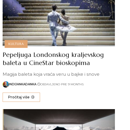
KULTURA
Pepeljuga Londonskog kraljevskog
baleta u CineStar bioskopima
Magija baleta koja vraća veru u bajke i snove
INDIJANKADANKA
OBJAVLJENO PRE 9 MONTHS
Pročitaj više