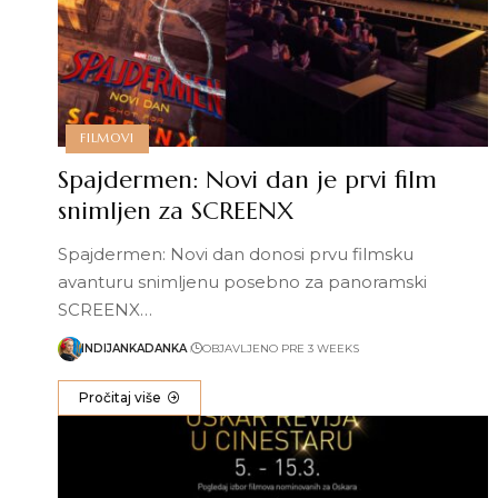
FILMOVI
Spajdermen: Novi dan je prvi film
snimljen za SCREENX
Spajdermen: Novi dan donosi prvu filmsku
avanturu snimljenu posebno za panoramski
SCREENX…
INDIJANKADANKA
OBJAVLJENO PRE 3 WEEKS
Pročitaj više