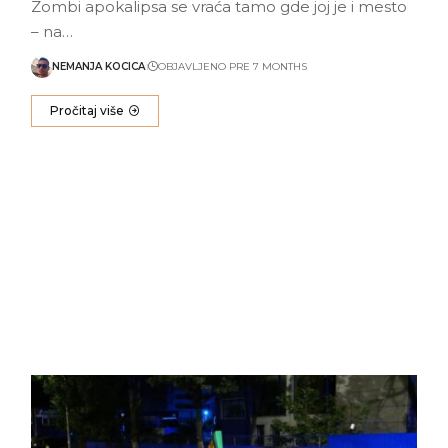
Zombi apokalipsa se vraća tamo gde joj je i mesto
– na…
NEMANJA KOCICA
OBJAVLJENO PRE 7 MONTHS
Pročitaj više