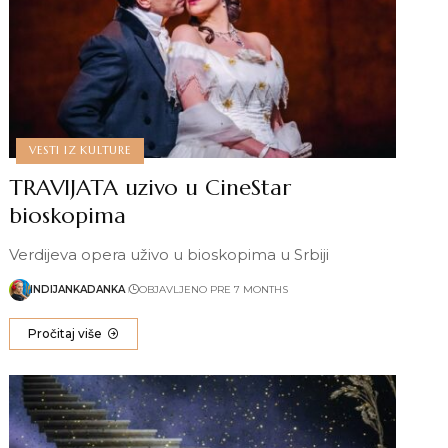
VESTI IZ KULTURE
TRAVIJATA uzivo u CineStar
bioskopima
Verdijeva opera uživo u bioskopima u Srbiji
INDIJANKADANKA
OBJAVLJENO PRE 7 MONTHS
Pročitaj više