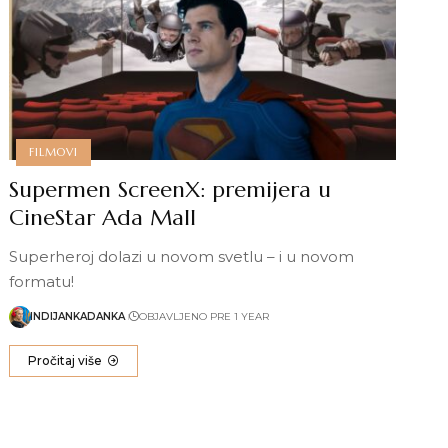
FILMOVI
Supermen ScreenX: premijera u
CineStar Ada Mall
Superheroj dolazi u novom svetlu – i u novom
formatu!
INDIJANKADANKA
OBJAVLJENO PRE 1 YEAR
Pročitaj više