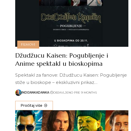
FILMOVI
Džudžucu Kaisen: Pogubljenje i
Anime spektakl u bioskopima
Spektakl za fanove: Džudžucu Kaisen: Pogubljenje
stiže u bioskope – ekskluzivni prikaz…
INDIJANKADANKA
OBJAVLJENO PRE 9 MONTHS
Pročitaj više