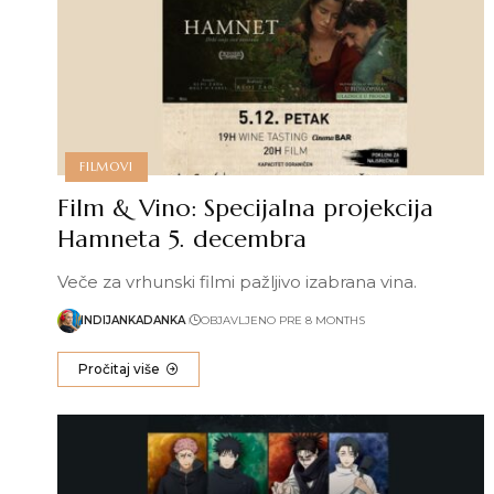
FILMOVI
Film & Vino: Specijalna projekcija
Hamneta 5. decembra
Veče za vrhunski filmi pažljivo izabrana vina.
INDIJANKADANKA
OBJAVLJENO PRE 8 MONTHS
Pročitaj više