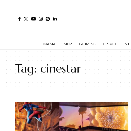
MAMA GEJMER
GEJMING
IT SVET
INT
Tag:
cinestar