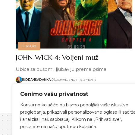
FILMOVI
JOHN WICK 4: Voljeni muž
Ubica sa dušom i ljubavlju prema psima
INDIJANKADANKA
OBJAVLJENO PRE 3 YEARS
Pročitaj više
Cenimo vašu privatnost
Koristimo kolačiće da bismo poboljšali vaše iskustvo
pregledanja, prikazivali personalizovane oglase ili sadrža
i analizirali naš saobraćaj. Klikom na „Prihvati sve“,
pristajete na našu upotrebu kolačića.