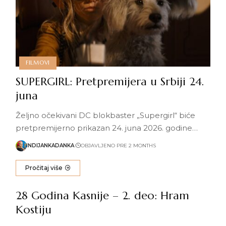
FILMOVI
SUPERGIRL: Pretpremijera u Srbiji 24.
juna
Željno očekivani DC blokbaster „Supergirl“ biće
pretpremijerno prikazan 24. juna 2026. godine…
INDIJANKADANKA
OBJAVLJENO PRE 2 MONTHS
Pročitaj više
28 Godina Kasnije – 2. deo: Hram
Kostiju