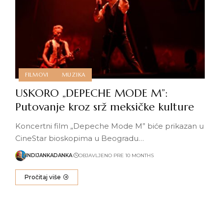
FILMOVI
MUZIKA
USKORO „DEPECHE MODE M”:
Putovanje kroz srž meksičke kulture
Koncertni film „Depeche Mode M” biće prikazan u
CineStar bioskopima u Beogradu…
INDIJANKADANKA
OBJAVLJENO PRE 10 MONTHS
Pročitaj više