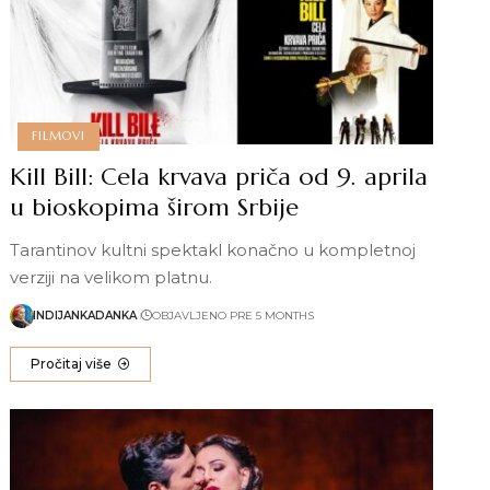
FILMOVI
Kill Bill: Cela krvava priča od 9. aprila
u bioskopima širom Srbije
Tarantinov kultni spektakl konačno u kompletnoj
verziji na velikom platnu.
INDIJANKADANKA
OBJAVLJENO PRE 5 MONTHS
Pročitaj više