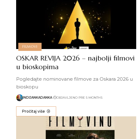
FILMOVI
OSKAR REVIJA 2026 – najbolji filmovi
u bioskopima
Pogledajte nominovane filmove za Oskara 2026 u
bioskopu
INDIJANKADANKA
OBJAVLJENO PRE 5 MONTHS
Pročitaj više