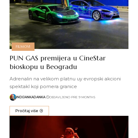
FILMOVI
PUN GAS premijera u CineStar
bioskopu u Beogradu
Adrenalin na velikom platnu uy evropski akcioni
spektakl koji pomera granice
INDIJANKADANKA
OBJAVLJENO PRE 9 MONTHS
Pročitaj više