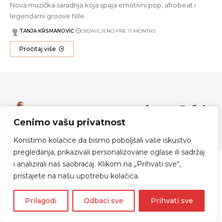
Nova muzička saradnja koja spaja emotivni pop, afrobeat i
legendarni groove Nile…
TANJA KRSMANOVIĆ
OBJAVLJENO PRE 11 MONTHS
Pročitaj više
Zapratite me
Cenimo vašu privatnost
© 2024 Indijanka Danka
Koristimo kolačiće da bismo poboljšali vaše iskustvo
pregledanja, prikazivali personalizovane oglase ili sadržaj
i analizirali naš saobraćaj. Klikom na „Prihvati sve“,
pristajete na našu upotrebu kolačića.
Prilagodi
Odbaci sve
Prihvati sve