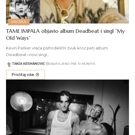
MUZIKA
TAME IMPALA objavio album Deadbeat i singl “My
Old Ways”
Kevin Parker vraća psihodelični zvuk kroz peti album
Deadbeat i novi singl…
TANJA KRSMANOVIĆ
OBJAVLJENO PRE 10 MONTHS
Pročitaj više