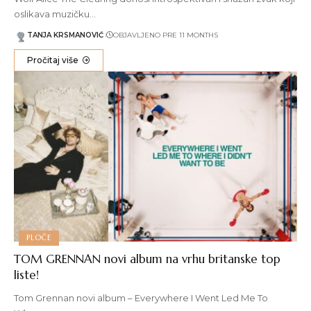
oslikava muzičku…
TANJA KRSMANOVIĆ
OBJAVLJENO PRE 11 MONTHS
Pročitaj više
PLOČE
TOM GRENNAN novi album na vrhu britanske top
liste!
Tom Grennan novi album – Everywhere I Went Led Me To