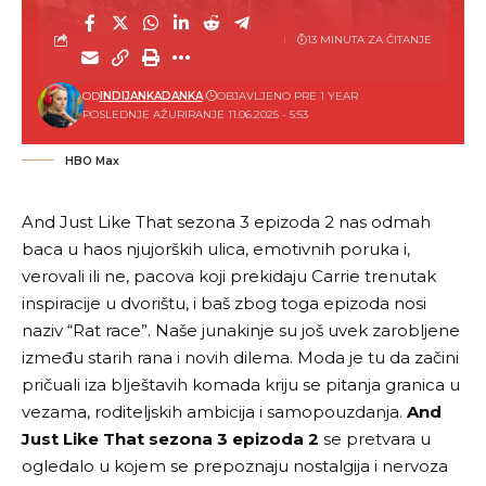
13 MINUTA ZA ČITANJE
OD
INDIJANKADANKA
OBJAVLJENO PRE 1 YEAR
POSLEDNJE AŽURIRANJE 11.06.2025 - 5:53
HBO Max
And Just Like That
sezona 3 epizoda 2 nas odmah
baca u haos njujorških ulica, emotivnih poruka i,
verovali ili ne, pacova koji prekidaju Carrie trenutak
inspiracije u dvorištu, i baš zbog toga epizoda nosi
naziv “Rat race”. Naše junakinje su još uvek zarobljene
između starih rana i novih dilema. Moda je tu da začini
pričuali iza blještavih komada kriju se pitanja granica u
vezama, roditeljskih ambicija i samopouzdanja.
And
Just Like That
sezona 3 epizoda 2
se pretvara u
ogledalo u kojem se prepoznaju nostalgija i nervoza