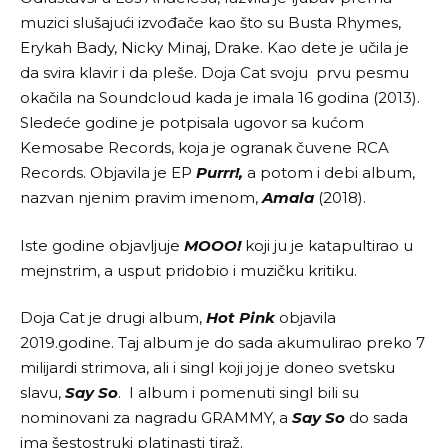
muzici slušajući izvođače kao što su Busta Rhymes,
Erykah Bady, Nicky Minaj, Drake. Kao dete je učila je
da svira klavir i da pleše. Doja Cat svoju prvu pesmu
okačila na Soundcloud kada je imala 16 godina (2013).
Sledeće godine je potpisala ugovor sa kućom
Kemosabe Records, koja je ogranak čuvene RCA
Records. Objavila je EP
Purrr!,
a potom i debi album,
nazvan njenim pravim imenom,
Amala
(2018).
Iste godine objavljuje
MOOO!
koji ju je katapultirao u
mejnstrim, a usput pridobio i muzičku kritiku.
Doja Cat je drugi album,
Hot Pink
objavila
2019.godine. Taj album je do sada akumulirao preko 7
milijardi strimova, ali i singl koji joj je doneo svetsku
slavu,
Say So
. I album i pomenuti singl bili su
nominovani za nagradu GRAMMY, a
Say So
do sada
ima šestostruki platinasti tiraž.