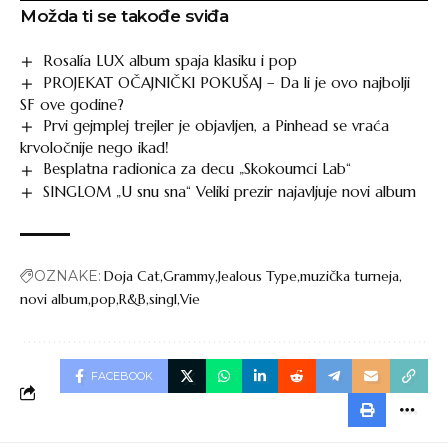
Možda ti se takođe sviđa
Rosalía LUX album spaja klasiku i pop
PROJEKAT OČAJNIČKI POKUŠAJ – Da li je ovo najbolji
SF ove godine?
Prvi gejmplej trejler je objavljen, a Pinhead se vraća
krvoločnije nego ikad!
Besplatna radionica za decu „Skokoumci Lab“
SINGLOM „U snu sna“ Veliki prezir najavljuje novi album
OZNAKE:
Doja Cat
Grammy
Jealous Type
muzička turneja
novi album
pop
R&B
singl
Vie
FACEBOOK