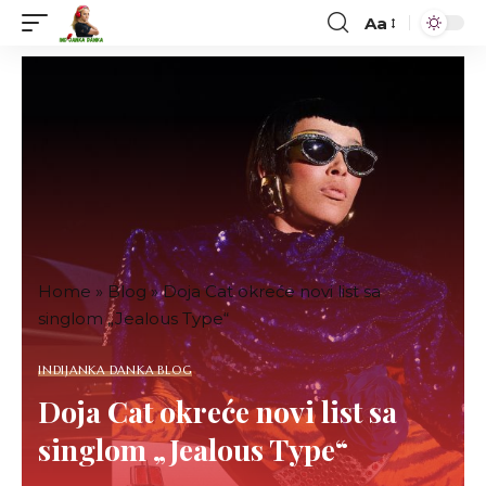
Aa
Font
Resizer
Home
»
Blog
»
Doja Cat okreće novi list sa
singlom „Jealous Type“
INDIJANKA DANKA BLOG
Doja Cat okreće novi list sa
singlom „Jealous Type“