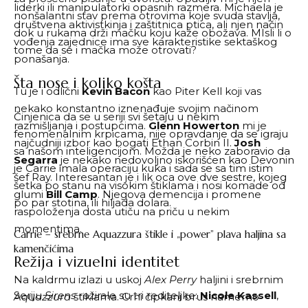
liderki ili manipulatorki opasnih razmera. Michaela je
nonšalantni stav prema otrovima koje svuda stavlja,
društvena aktivistkinja i zaštitnica ptica, ali njen način
dok u rukama drži mačku koju kaže obožava. MIsli li o
vođenja zajednice ima sve karakteristike sektaškog
tome da se i mačka može otrovati?
ponašanja.
Šta nose i koliko košta
Tu je i odlični
Kevin Bacon
kao Piter Kell koji vas
nekako konstantno iznenađuje svojim načinom
Činjenica da se u seriji svi šetaju u nekim
razmišljanja i postupcima.
Glenn Howerton
mi je
fenomenalnim krpicama, nije opravdanje da se igraju
najčudniji izbor kao bogati Ethan Corbin II.
Josh
sa našom inteligencijom. Možda je neko zaboravio da
Segarra
je nekako nedovoljno iskorišćen kao Devonin
je Carrie imala operaciju kuka i sada se sa tim istim
šef Ray. Interesantan je i lik oca ove dve sestre, kojeg
šetka po stanu na visokim štiklama i nosi komade od
glumi
Bill Camp
. Njegova demencija i promene
po par stotina, ili hiljada dolara.
raspoloženja dosta utiču na priču u nekim
momentima.
Carrie – srebrne Aquazzura štikle i „power” plava haljina sa
kamenčićima
Režija i vizuelni identitet
Na kaldrmu izlazi u uskoj
Alex Perry
haljini i srebrnim
Seriju
Sirens
režirale su tri rediteljke:
Nicole Kassell
,
Aquazzura
štiklama. Crni čipkani brus namerno