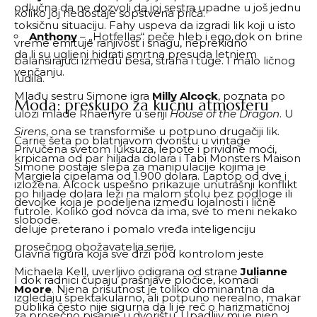
odlučna da ne dozvoli da joj sestra upadne u još jednu
koliko joj nedostaje sopstvena priča.
toksičnu situaciju. Fahy uspeva da izgradi lik koji u isto
Anthony
– „Hotfellas“ peče hleb i ego dok on brine
vreme emituje ranjivost i snagu, neprekidno
da li su ugljeni hidrati smrtna presuda letnjem
balansirajući između besa, straha i tuge. I malo ličnog
venčanju.
ludila.
Mlađu sestru Simone igra
Milly Alcock
, poznata po
Moda: preskupo za kućnu atmosferu
ulozi mlade Rhaenyre u seriji
House of the Dragon
. U
Sirens
, ona se transformiše u potpuno drugačiji lik.
Carrie šeta po blatnjavom dvorištu u vintage
Privučena svetom luksuza, lepote i prividne moći,
krpicama od par hiljada dolara i
Tabi Monsters Maison
Simone postaje slepa za manipulacije kojima je
Margiela cipelama od 1.900 dolara
. Laptop od dve i
izložena. Alcock uspešno prikazuje unutrašnji konflikt
po hiljade dolara leži na malom stolu bez podloge ili
devojke koja je podeljena između lojalnosti i lične
futrole. Koliko god novca da ima, sve to meni nekako
slobode.
deluje preterano i pomalo vređa inteligenciju
prosečnog obožavatelja serije.
Glavna figura koja sve drži pod kontrolom jeste
Michaela Kell, uverljivo odigrana od strane
Julianne
I dok radnici čupaju prašnjave pločice, komadi
Moore
. Njena prisutnost je toliko dominantna da
izgledaju spektakularno, ali potpuno nerealno, makar
publika često nije sigurna da li je reč o harizmatičnoj
za prosečno pisanje u dvorištu. Upadljiv mi je njen