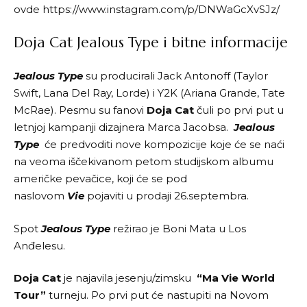
ovde
https://www.instagram.com/p/DNWaGcXvSJz/
Doja Cat Jealous Type i bitne informacije
Jealous Type
su producirali Jack Antonoff (Taylor
Swift, Lana Del Ray, Lorde) i Y2K (Ariana Grande, Tate
McRae). Pesmu su fanovi
Doja Cat
čuli po prvi put u
letnjoj kampanji dizajnera Marca Jacobsa.
Jealous
Type
će predvoditi nove kompozicije koje će se naći
na veoma iščekivanom petom studijskom albumu
američke pevačice, koji će se pod
naslovom
Vie
pojaviti u prodaji 26.septembra.
Spot
Jealous Type
režirao je Boni Mata u Los
Anđelesu.
Doja Cat
je najavila jesenju/zimsku
“Ma Vie World
Tour”
turneju. Po prvi put će nastupiti na Novom