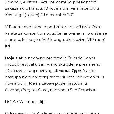
Zelandu, Australiji i Aziji, pri čemu je prvi koncert
zakazan u Oklandu, 18.novembra. Finalni će biti u
Kašijungu (Tajvan), 21.decembra 2025.
VIP karte ove turneje podižu igru na viši nivo! Osim
karata za koncert omogućiće fanovima rano ulaženje
u arenu, kuliranje u VIP loungu, ekskluzivni VIP merč
itd.
Doja Cat
je nedavno predvodila Outside Lands
muzički festival u San Francisku gde je premijerno
uživo izvela svoj novi
singl
,
Jealous Type
. Nakon
nastupa njeni najverniji fanovi su imali prilike da čuju
novi album,
Vie
na zabavi posle nastupa, u
čuvenoj
drag
sali Oasis, naravno u San Francisku.
DOJA CAT biografija
Odrastavši u Los Anđelesu, razvila je ljubav prema