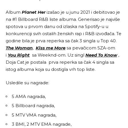
Album
Planet Her
izašao je u junu 2021 i debitovao je
na #1 Billboard R&B liste albuma. Generisao je najviše
spotova u prvom danu od izlaska na Spotify-u u
konkurenciji svih ostalih ženskih rap i R&B izvođača. Te
godine bila je prva reperka sa čak 3 singla u Top 40.
The Woman
,
Kiss me More
sa pevačicom SZA-om
i
You Right
sa Weeknd-om. Uz singl
Need To Know
,
Doja Cat je postala prva reperka sa čak 4 singla sa
istog albuma koja su dostigla vrh top liste.
Usledile su nagrade:
5 AMA nagrada,
5 Billboard nagrada,
5 MTV VMA nagrada,
3 BMI, 2 MTV EMA nagrade,