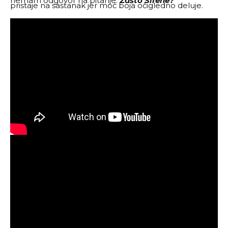
nemam odgovor na pitanje:
Zašto Sirene?
pristaje na sastanak jer moć boja očigledno deluje.
Charlotte & Lisa – „rat“ oko dece
Ima ono “
pazi šta želiš, mođda ti se i ostvari
“. Kada
napokon organizuju savetovanje, deca su u haosu a
njih dve, svaka u svom fenomenalnom outfitu,
shvataju da ne treba slepo slušati svakoga. Šarlog ima
preslatku, i preskupu
Emilia Wickstead
haljinu od
1.996 dolara
. Ako vam je za utehu, trenutno je na
sniženju, pa košta
998 dolara
. Lisa, sa premršavim
nogama u ovoj sceni, nosi jaknu i suknju sa biserima i
zlatnim dugmićima. O njima nisam našla nikave
informacije.
Charlotte & Lily – „rat“ oko baletana
Šarlot mi je uvek nekako bila tetkasta ali nije da ne
ume da pogodi ponekada. Ovoga puta, zatiče ćerku