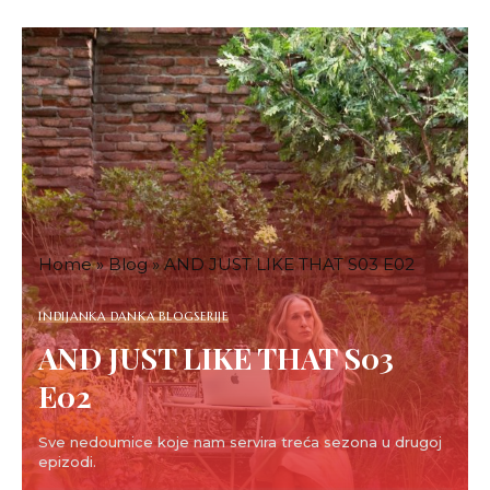
Home
»
Blog
»
AND JUST LIKE THAT S03 E02
INDIJANKA DANKA BLOG
SERIJE
AND JUST LIKE THAT S03
E02
Sve nedoumice koje nam servira treća sezona u drugoj
epizodi.