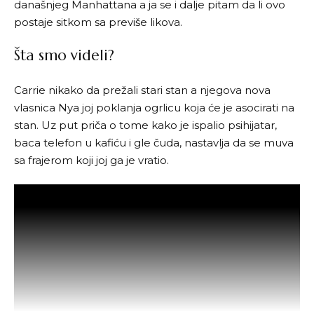
današnjeg Manhattana a ja se i dalje pitam da li ovo
postaje sitkom sa previše likova.
Šta smo videli?
Carrie nikako da prežali stari stan a njegova nova
vlasnica Nya joj poklanja ogrlicu koja će je asocirati na
stan. Uz put priča o tome kako je ispalio psihijatar,
baca telefon u kafiću i gle čuda, nastavlja da se muva
sa frajerom koji joj ga je vratio.