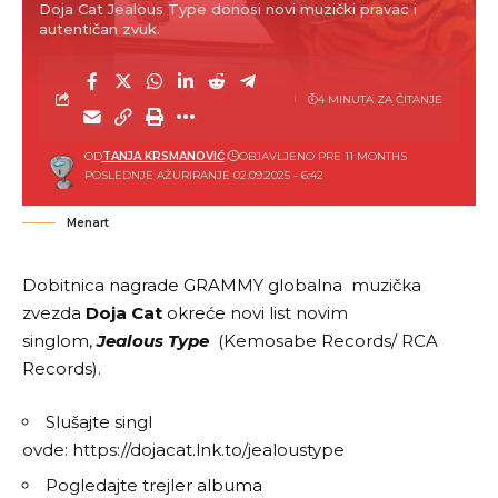
Doja Cat Jealous Type donosi novi muzički pravac i
autentičan zvuk.
4 MINUTA ZA ČITANJE
OD
TANJA KRSMANOVIĆ
OBJAVLJENO PRE 11 MONTHS
POSLEDNJE AŽURIRANJE 02.09.2025 - 6:42
Menart
Dobitnica nagrade GRAMMY globalna muzička
zvezda
Doja Cat
okreće novi list novim
singlom,
Jealous Type
(Kemosabe Records/ RCA
Records).
Slušajte singl
ovde:
https://dojacat.lnk.to/jealoustype
Pogledajte trejler albuma