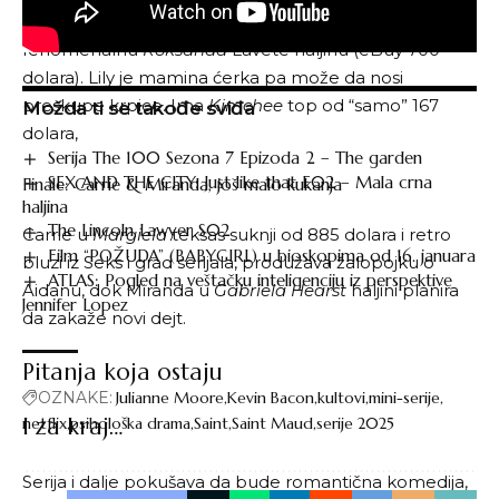
kako se ljubi na stepenicama sa baletanom, i nosi
fenomenalnu
Roksanda
Lavete haljinu (
eBuy 700
dolara
). Lily je mamina ćerka pa može da nosi
preskupe krpice. Ima
Kimchee
top
od “samo” 167
Možda ti se takođe sviđa
dolara,
Serija The 100 Sezona 7 Epizoda 2 – The garden
SEX AND THE CITY: Just like that E02 – Mala crna
Finale: Carrie & Miranda, još malo kukanja
haljina
The Lincoln Lawyer S02
Carrie u
Margiela
teksas suknji
od 885 dolara i retro
Film “POŽUDA” (BABYGIRL) u bioskopima od 16. januara
bluzi iz Seks i grad serijala, produžava žalopojku o
ATLAS: Pogled na veštačku inteligenciju iz perspektive
Aidanu, dok Miranda u
Gabriela Hearst
haljini planira
Jennifer Lopez
da zakaže novi dejt.
Pitanja koja ostaju
OZNAKE:
Julianne Moore
Kevin Bacon
kultovi
mini-serije
I za kraj…
netflix
psihološka drama
Saint
Saint Maud
serije 2025
Serija i dalje pokušava da bude romantična komedija,