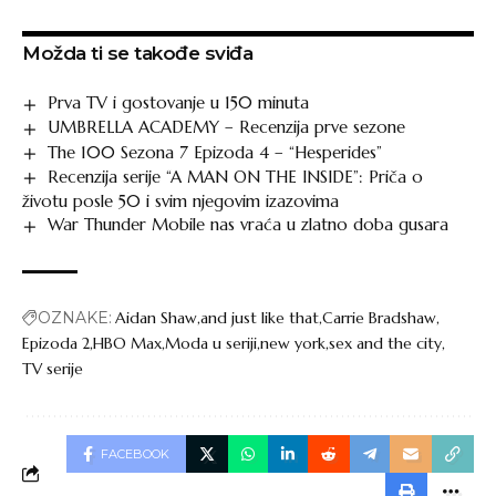
Možda ti se takođe sviđa
Prva TV i gostovanje u 150 minuta
UMBRELLA ACADEMY – Recenzija prve sezone
The 100 Sezona 7 Epizoda 4 – “Hesperides”
Recenzija serije “A MAN ON THE INSIDE”: Priča o
životu posle 50 i svim njegovim izazovima
War Thunder Mobile nas vraća u zlatno doba gusara
OZNAKE:
Aidan Shaw
and just like that
Carrie Bradshaw
Epizoda 2
HBO Max
Moda u seriji
new york
sex and the city
TV serije
FACEBOOK