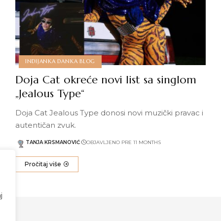
INDIJANKA DANKA BLOG
Doja Cat okreće novi list sa singlom
„Jealous Type“
Doja Cat Jealous Type donosi novi muzički pravac i
autentičan zvuk.
TANJA KRSMANOVIĆ
OBJAVLJENO PRE 11 MONTHS
Pročitaj više
j