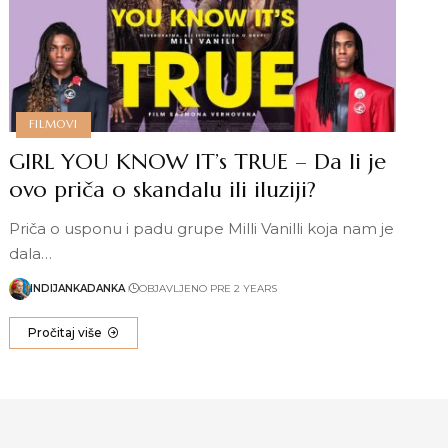
FILMOVI
GIRL YOU KNOW IT’s TRUE – Da li je
ovo priča o skandalu ili iluziji?
Priča o usponu i padu grupe Milli Vanilli koja nam je
dala…
INDIJANKADANKA
OBJAVLJENO PRE 2 YEARS
Pročitaj više