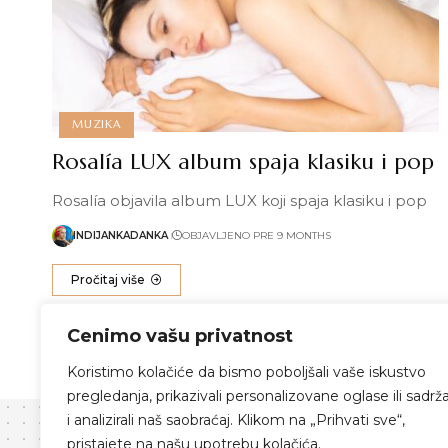
MUZIKA
Rosalía LUX album spaja klasiku i pop
Rosalía objavila album LUX koji spaja klasiku i pop
INDIJANKADANKA
OBJAVLJENO PRE 9 MONTHS
Pročitaj više
Cenimo vašu privatnost
Koristimo kolačiće da bismo poboljšali vaše iskustvo
pregledanja, prikazivali personalizovane oglase ili sadrža
i analizirali naš saobraćaj. Klikom na „Prihvati sve“,
pristajete na našu upotrebu kolačića.