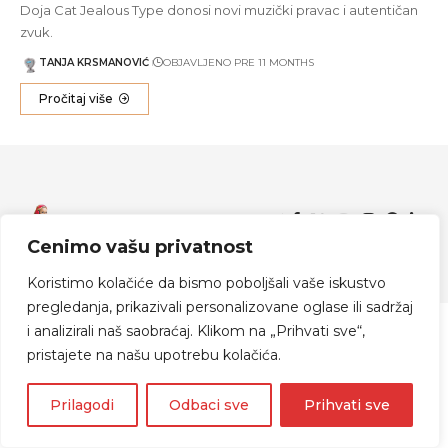
Doja Cat Jealous Type donosi novi muzički pravac i autentičan
zvuk.
TANJA KRSMANOVIĆ
OBJAVLJENO PRE 11 MONTHS
Pročitaj više
Zapratite me
Cenimo vašu privatnost
© 2024 Indijanka Danka
Koristimo kolačiće da bismo poboljšali vaše iskustvo
pregledanja, prikazivali personalizovane oglase ili sadržaj
i analizirali naš saobraćaj. Klikom na „Prihvati sve“,
pristajete na našu upotrebu kolačića.
Prilagodi
Odbaci sve
Prihvati sve