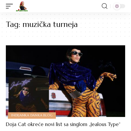
Tag:
muzička turneja
INDIJANKA DANKA BLOG
Doja Cat okreće novi list sa singlom „Jealous Type“