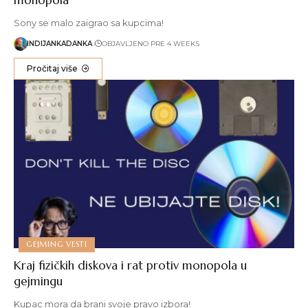
Sony se malo zaigrao sa kupcima!
INDIJANKADANKA
OBJAVLJENO PRE 4 WEEKS
Pročitaj više
GEJMING VESTI
Kraj fizičkih diskova i rat protiv monopola u
gejmingu
Kupac mora da brani svoje pravo izbora!