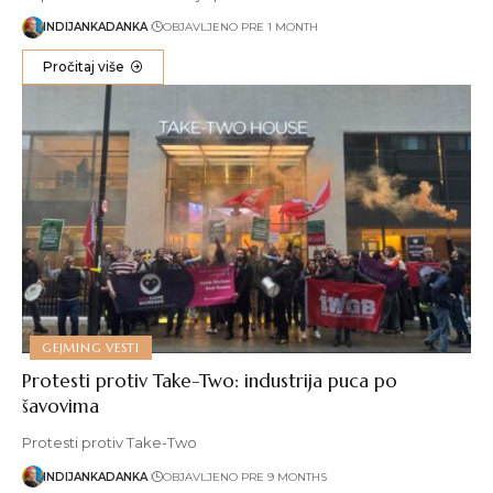
INDIJANKADANKA
OBJAVLJENO PRE 1 MONTH
Pročitaj više
GEJMING VESTI
Protesti protiv Take-Two: industrija puca po
šavovima
Protesti protiv Take-Two
INDIJANKADANKA
OBJAVLJENO PRE 9 MONTHS