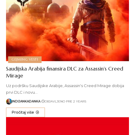
GEJMING VESTI
Saudijska Arabija finansira DLC za Assassin’s Creed
Mirage
Uz podršku Saudijske Arabije, Assassin's Creed Mirage dobija
prvi DLC i novu…
INDIJANKADANKA
OBJAVLJENO PRE 2 YEARS
Pročitaj više