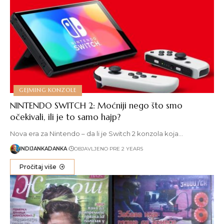
GEJMING KONZOLE
NINTENDO SWITCH 2: Moćniji nego što smo
očekivali, ili je to samo hajp?
Nova era za Nintendo – da li je Switch 2 konzola koja…
INDIJANKADANKA
OBJAVLJENO PRE 2 YEARS
Pročitaj više