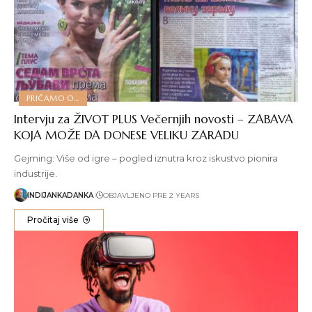
PRIČAMO O...
Intervju za ŽIVOT PLUS Večernjih novosti – ZABAVA
KOJA MOŽE DA DONESE VELIKU ZARADU
Gejming: Više od igre – pogled iznutra kroz iskustvo pionira
industrije.
INDIJANKADANKA
OBJAVLJENO PRE 2 YEARS
Pročitaj više