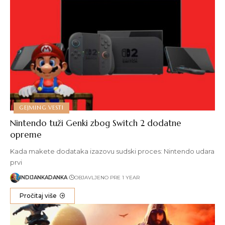
GEJMING VESTI
Nintendo tuži Genki zbog Switch 2 dodatne
opreme
Kada makete dodataka izazovu sudski proces: Nintendo udara
prvi
INDIJANKADANKA
OBJAVLJENO PRE 1 YEAR
Pročitaj više