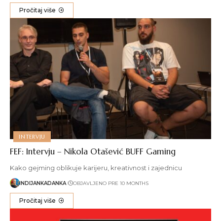
Pročitaj više
INTERVJU
FEF: Intervju – Nikola Otašević BUFF Gaming
Kako gejming oblikuje karijeru, kreativnost i zajednicu
INDIJANKADANKA
OBJAVLJENO PRE 10 MONTHS
Pročitaj više