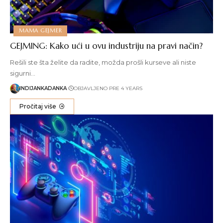
MAMA GEJMER
GEJMING: Kako ući u ovu industriju na pravi način?
Rešili ste šta želite da radite, možda prošli kurseve ali niste
sigurni…
INDIJANKADANKA
OBJAVLJENO PRE 4 YEARS
Pročitaj više