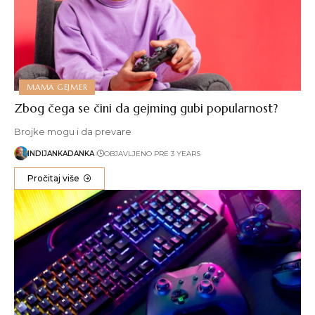
MAMA GEJMER
Zbog čega se čini da gejming gubi popularnost?
Brojke mogu i da prevare
INDIJANKADANKA
OBJAVLJENO PRE 3 YEARS
Pročitaj više