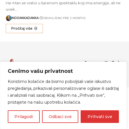
He-Man se vratio u šarenom spektaklu koji ima energije, ali ne
uvek…
INDIJANKADANKA
OBJAVLJENO PRE 2 MONTHS
Pročitaj više
Zapratite me
Cenimo vašu privatnost
© 2024 Indijanka Danka
Koristimo kolačiće da bismo poboljšali vaše iskustvo
pregledanja, prikazivali personalizovane oglase ili sadržaj
i analizirali naš saobraćaj. Klikom na „Prihvati sve“,
pristajete na našu upotrebu kolačića.
Prilagodi
Odbaci sve
Prihvati sve