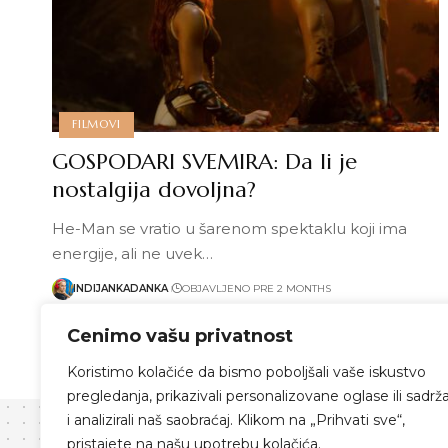
FILMOVI
GOSPODARI SVEMIRA: Da li je
nostalgija dovoljna?
He-Man se vratio u šarenom spektaklu koji ima
energije, ali ne uvek…
INDIJANKADANKA
OBJAVLJENO PRE 2 MONTHS
Pročitaj više
Cenimo vašu privatnost
Koristimo kolačiće da bismo poboljšali vaše iskustvo
pregledanja, prikazivali personalizovane oglase ili sadrža
i analizirali naš saobraćaj. Klikom na „Prihvati sve“,
pristajete na našu upotrebu kolačića.