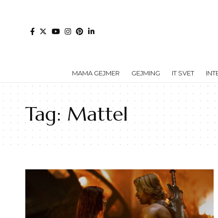
MAMA GEJMER
GEJMING
IT SVET
INT
Tag:
Mattel