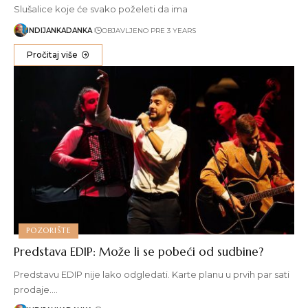
Slušalice koje će svako poželeti da ima
INDIJANKADANKA
OBJAVLJENO PRE 3 YEARS
Pročitaj više
POZORIŠTE
Predstava EDIP: Može li se pobeći od sudbine?
Predstavu EDIP nije lako odgledati. Karte planu u prvih par sati
prodaje.…