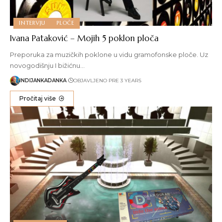
INTERVJU
PLOČE
Ivana Pataković – Mojih 5 poklon ploča
Preporuka za muzičkih poklone u vidu gramofonske ploče. Uz
novogodišnju I bižićnu…
INDIJANKADANKA
OBJAVLJENO PRE 3 YEARS
Pročitaj više