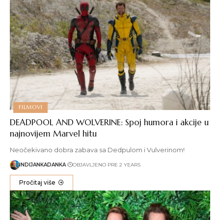
FILMOVI
DEADPOOL AND WOLVERINE: Spoj humora i akcije u
najnovijem Marvel hitu
Neočekivano dobra zabava sa Dedpulom i Vulverinom!
INDIJANKADANKA
OBJAVLJENO PRE 2 YEARS
Pročitaj više