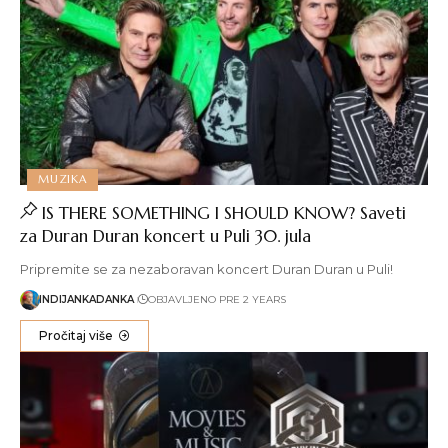
MUZIKA
IS THERE SOMETHING I SHOULD KNOW? Saveti
za Duran Duran koncert u Puli 30. jula
Pripremite se za nezaboravan koncert Duran Duran u Puli!
INDIJANKADANKA
OBJAVLJENO PRE 2 YEARS
Pročitaj više