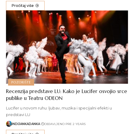
Pročitaj više
POZORIŠTE
Recenzija predstave LU: Kako je Lucifer osvojio srce
publike u Teatru ODEON
Lucifer u novom ruhu: ljubav, muzika i specijalni efekti u
predstavi LU
INDIJANKADANKA
OBJAVLJENO PRE 2 YEARS