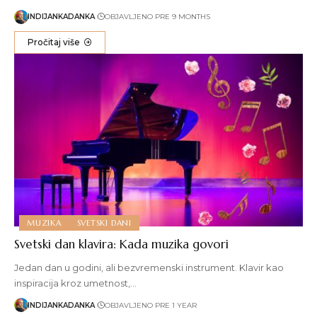
INDIJANKADANKA
OBJAVLJENO PRE 9 MONTHS
Pročitaj više
MUZIKA
SVETSKI DANI
Svetski dan klavira: Kada muzika govori
Jedan dan u godini, ali bezvremenski instrument. Klavir kao
inspiracija kroz umetnost,…
INDIJANKADANKA
OBJAVLJENO PRE 1 YEAR