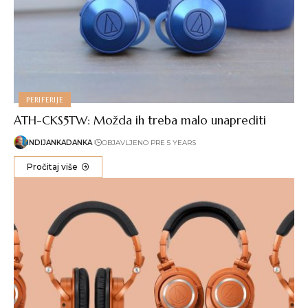
PERIFERIJE
ATH-CKS5TW: Možda ih treba malo unaprediti
INDIJANKADANKA
OBJAVLJENO PRE 5 YEARS
Pročitaj više