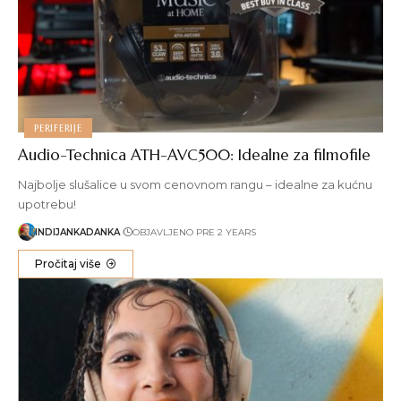
PERIFERIJE
Audio-Technica ATH-AVC500: Idealne za filmofile
Najbolje slušalice u svom cenovnom rangu – idealne za kućnu
upotrebu!
INDIJANKADANKA
OBJAVLJENO PRE 2 YEARS
Pročitaj više