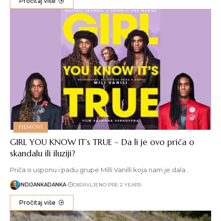
Pročitaj više
FILMOVI
GIRL YOU KNOW IT’s TRUE – Da li je ovo priča o
skandalu ili iluziji?
Priča o usponu i padu grupe Milli Vanilli koja nam je dala…
INDIJANKADANKA
OBJAVLJENO PRE 2 YEARS
Pročitaj više