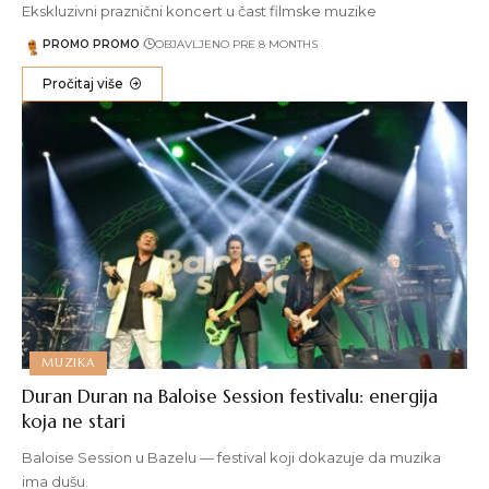
Ekskluzivni praznični koncert u čast filmske muzike
PROMO PROMO
OBJAVLJENO PRE 8 MONTHS
Pročitaj više
MUZIKA
Duran Duran na Baloise Session festivalu: energija
koja ne stari
Baloise Session u Bazelu — festival koji dokazuje da muzika
ima dušu.