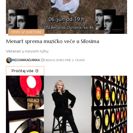
VESTI IZ KULTURE
Menart sprema muzičko veče u Silosima
Veteran u novom ruhu
INDIJANKADANKA
OBJAVLJENO PRE 2 YEARS
Pročitaj više