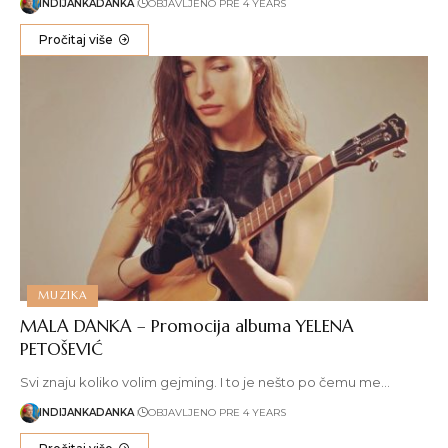
INDIJANKADANKA
OBJAVLJENO PRE 4 YEARS
Pročitaj više
MUZIKA
MALA DANKA – Promocija albuma YELENA
PETOŠEVIĆ
Svi znaju koliko volim gejming. I to je nešto po čemu me…
INDIJANKADANKA
OBJAVLJENO PRE 4 YEARS