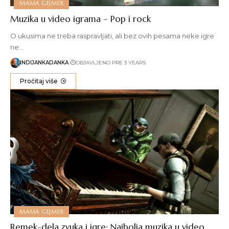
MAMA GEJMER
Muzika u video igrama – Pop i rock
O ukusima ne treba raspravljati, ali bez ovih pesama neke igre
ne…
INDIJANKADANKA
OBJAVLJENO PRE 3 YEARS
Pročitaj više
MAMA GEJMER
Remek-dela zvuka i igre: Najbolja muzika u video