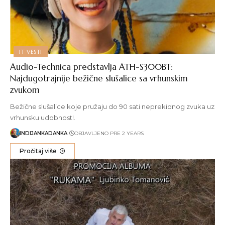
IT VESTI
Audio-Technica predstavlja ATH-S300BT:
Najdugotrajnije bežične slušalice sa vrhunskim
zvukom
Bežične slušalice koje pružaju do 90 sati neprekidnog zvuka uz
vrhunsku udobnost!.
INDIJANKADANKA
OBJAVLJENO PRE 2 YEARS
Pročitaj više