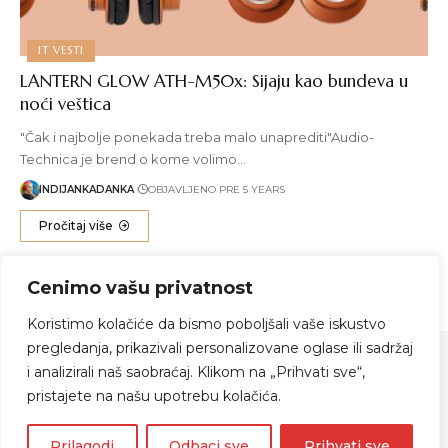
IT VESTI
LANTERN GLOW ATH-M50x: Sijaju kao bundeva u
noći veštica
"Čak i najbolje ponekada treba malo unaprediti"Audio-
Technica je brend o kome volimo…
INDIJANKADANKA
OBJAVLJENO PRE 5 YEARS
Pročitaj više
Cenimo vašu privatnost
1
2
Koristimo kolačiće da bismo poboljšali vaše iskustvo
pregledanja, prikazivali personalizovane oglase ili sadržaj
i analizirali naš saobraćaj. Klikom na „Prihvati sve“,
pristajete na našu upotrebu kolačića.
Zapratite me
Prilagodi
Odbaci sve
Prihvati sve