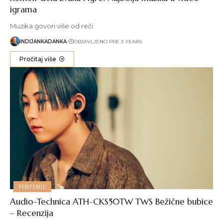
igrama
Muzika govori više od reči
INDIJANKADANKA
OBJAVLJENO PRE 3 YEARS
Pročitaj više
PERIFERIJE
Audio-Technica ATH-CKS50TW TWS Bežične bubice
– Recenzija